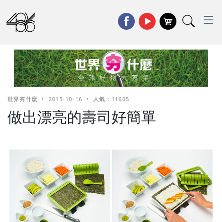
世界夯什麼
•
2015-10-16
•
人氣 : 11605
做出漂亮的壽司好簡單