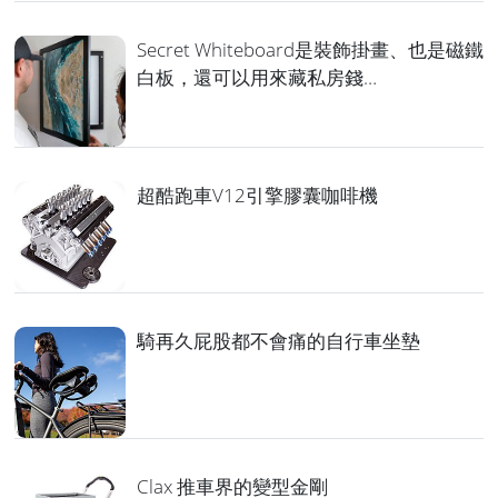
Secret Whiteboard是裝飾掛畫、也是磁鐵
白板，還可以用來藏私房錢…
超酷跑車V12引擎膠囊咖啡機
騎再久屁股都不會痛的自行車坐墊
Clax 推車界的變型金剛