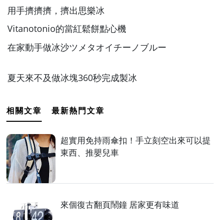
用手擠擠擠，擠出思樂冰
Vitanotonio的當紅鬆餅點心機
在家動手做冰沙ツメタオイチーノブルー
夏天來不及做冰塊360秒完成製冰
相關文章
最新熱門文章
超實用免持雨傘扣！手立刻空出來可以提
東西、推嬰兒車
來個復古翻頁鬧鐘 居家更有味道