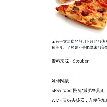
▲有一支這樣的剪刀不只能剪薄皮 
種美食。至於是不是能拿來剪美式厚
Steuber
資料來源：
延伸閱讀：
Slow food 慢食/減肥餐具組
WMF 青椒去核器，方便你填