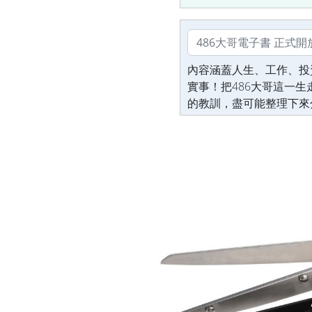
內容涵蓋人生、工作、投
實事！把486大哥這一
的教訓，盡可能整理下來