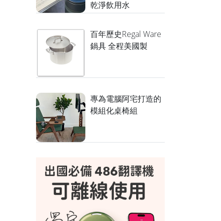
乾淨飲用水
百年歷史Regal Ware
鍋具 全程美國製
專為電腦阿宅打造的
模組化桌椅組