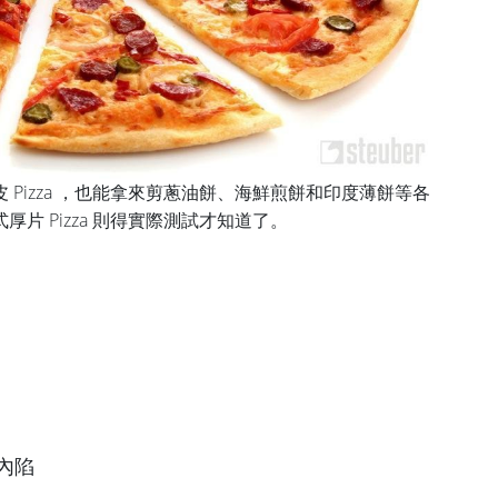
Pizza ，也能拿來剪蔥油餅、海鮮煎餅和印度薄餅等各
片 Pizza 則得實際測試才知道了。
內陷