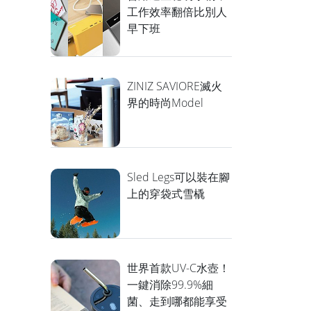
工作效率翻倍比別人
早下班
ZINIZ SAVIORE滅火
界的時尚Model
Sled Legs可以裝在腳
上的穿袋式雪橇
世界首款UV-C水壺！
一鍵消除99.9%細
菌、走到哪都能享受