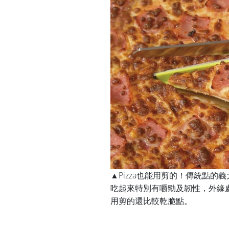
▲
Pizza也能用剪的！傳統點的義
吃起來特別有嚼勁及韌性，外緣
用剪的還比較乾脆點。