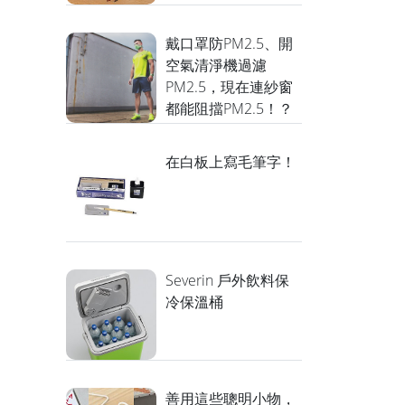
戴口罩防PM2.5、開
空氣清淨機過濾
PM2.5，現在連紗窗
都能阻擋PM2.5！？
在白板上寫毛筆字！
Severin 戶外飲料保
冷保溫桶
善用這些聰明小物，