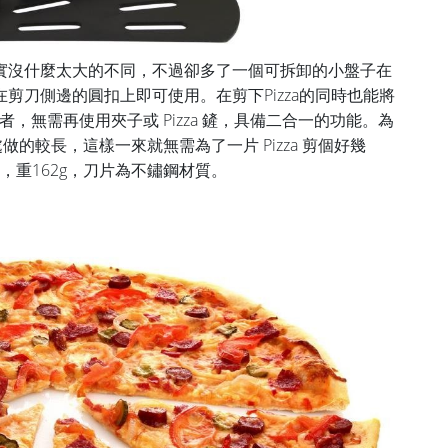
實沒什麼太大的不同，不過卻多了一個可拆卸的小盤子在
剪刀側邊的圓扣上即可使用。在剪下Pizza的同時也能將
用者，無需再使用夾子或 Pizza 鏟，具備二合一的功能。為
片處做的較長，這樣一來就無需為了一片 Pizza 剪個好幾
2 cm，重162g，刀片為不鏽鋼材質。