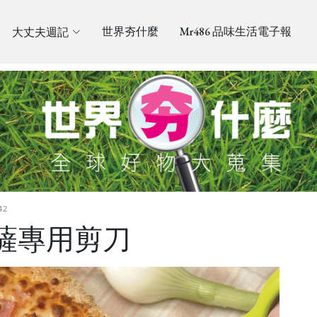
大丈夫週記
世界夯什麼
Mr486 品味生活電子報
42
o 披薩專用剪刀