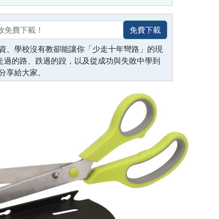
免費下載
資、學校沒有教卻能讓你「少走十年彎路」的現
生走過的路、跌過的跤，以及從成功與失敗中學到
分享給大家。