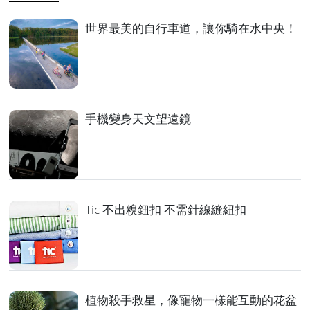
世界最美的自行車道，讓你騎在水中央！
手機變身天文望遠鏡
Tic 不出糗鈕扣 不需針線縫紐扣
植物殺手救星，像寵物一樣能互動的花盆