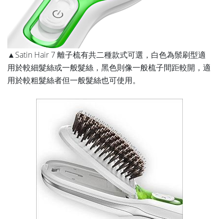
▲Satin Hair 7 離子梳有共二種款式可選，白色為鬃刷型適
用於較細髮絲或一般髮絲，黑色則像一般梳子間距較開，適
用於較粗髮絲者但一般髮絲也可使用。