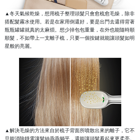
▲
冬天氣候乾燥，想用梳子整理頭髮只會愈梳愈毛燥，除非
搭配髮霧水使用。若是在家用倒還好，要是出門去還得背著
瓶瓶罐罐就真的太麻煩。想少掉包包重量，在外也能隨時順
順髮，不如帶上一支離子梳，只要一個按鍵就能讓頭髮如明
星般的亮麗。
▲解決毛燥的方法來自於梳子背面所噴散出來的離子，它不
旦能消除靜電讓髮絲乖乖躺平，還能讓頭髮看起來更柔亮。