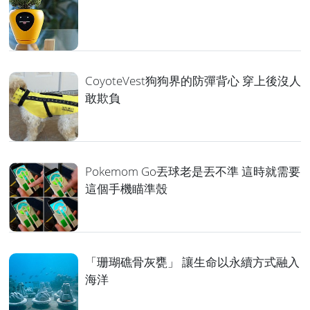
CoyoteVest狗狗界的防彈背心 穿上後沒人
敢欺負
Pokemom Go丟球老是丟不準 這時就需要
這個手機瞄準殼
「珊瑚礁骨灰甕」 讓生命以永續方式融入
海洋