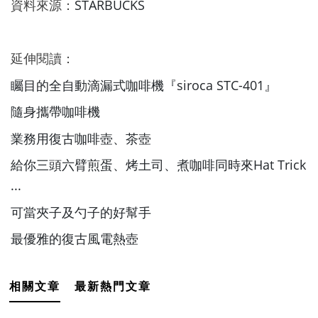
資料來源：
STARBUCKS
延伸閱讀：
矚目的全自動滴漏式咖啡機『siroca STC-401』
隨身攜帶咖啡機
業務用復古咖啡壺、茶壺
給你三頭六臂煎蛋、烤土司、煮咖啡同時來Hat Trick
...
可當夾子及勺子的好幫手
最優雅的復古風電熱壺
相關文章
最新熱門文章