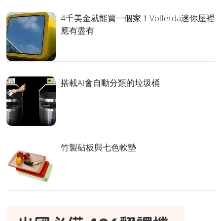
4千美金就能買一個家！Volferda迷你屋裡
應有盡有
搭載AI會自動分類的垃圾桶
竹製砧板與七色軟墊