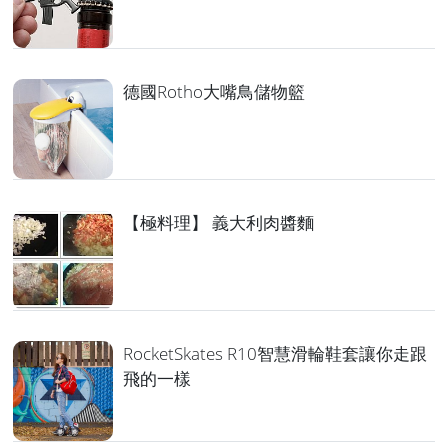
德國Rotho大嘴鳥儲物籃
【極料理】 義大利肉醬麵
RocketSkates R10智慧滑輪鞋套讓你走跟
飛的一樣