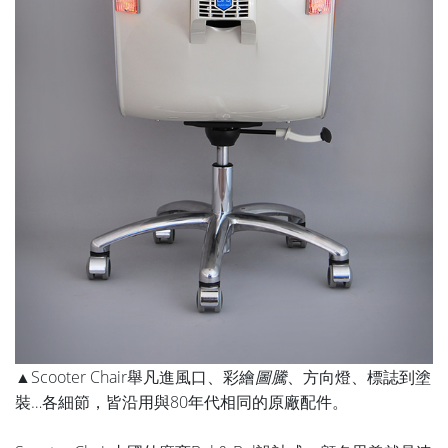
▲Scooter Chair舉凡進風口、彩繪
圖騰
、方向燈、標誌到塗
裝…各細節，皆沿用與80年代相同的原廠配件。