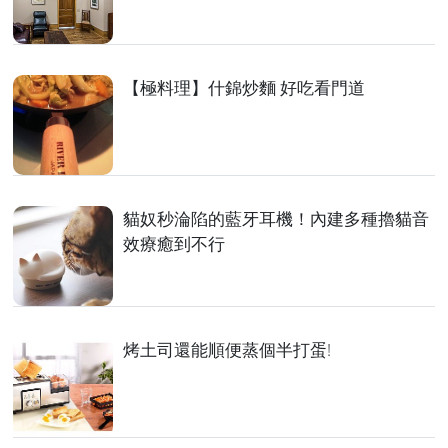
【極料理】什錦炒麵 好吃看門道
貓奴秒淪陷的藍牙耳機！內建多種擼貓音
效療癒到不行
烤土司還能順便蒸個半打蛋!