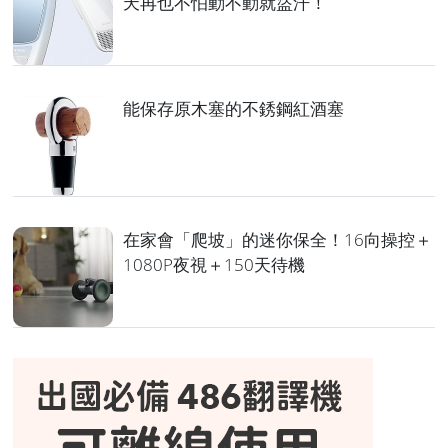
天再也不怕動不動就盜汗！
能保存原木塞的不銹鋼紅酒塞
在家會「爬坡」的迷你保全！16向操控＋
1080P夜視＋150天待機