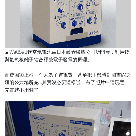
▲WattSatt鎂空氣電池由日本藤倉橡膠公司所開發，利用鎂
與氫氧根離子結合釋放電子發電的原理。
電費節節上漲！有人為了省電費，甚至把手機帶到圖書館之
類的公共場所充…其實沒必要這樣啦！有了照片中這玩意，
充電就不用錢了！