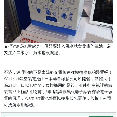
▲把WattSatt看成是一個只要注入鹽水就會發電的電池，若
要注入自來水、海水也沒問題。
不過，這理指的不是太陽能充電板這種轉換率低的裝置喔！
WattSatt鎂空氣電池由日本藤倉橡膠公司所開發，箱體尺寸
為210×143×210mm，負極採用的是鎂，並能把空氣裡的氧
氣當成正極活性物質，利用鎂與氫氧根離子結合釋放電子發
電的原理，WattSatt電池外面以樹脂殼包覆住，若拆下來還
可成裝水用容器。