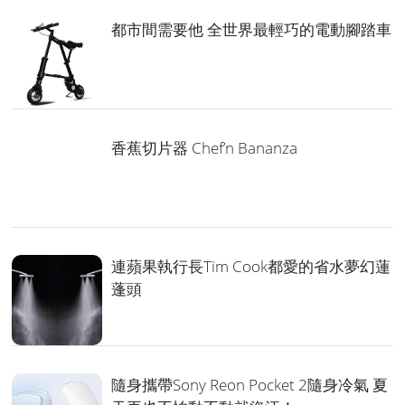
都市間需要他 全世界最輕巧的電動腳踏車
香蕉切片器 Chef’n Bananza
連蘋果執行長Tim Cook都愛的省水夢幻蓮
蓬頭
隨身攜帶Sony Reon Pocket 2隨身冷氣 夏