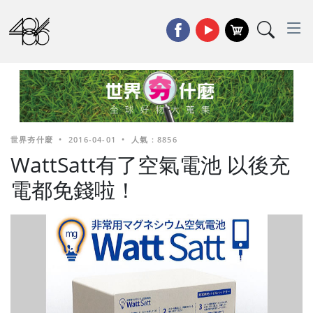
世界夯什麼
•
2016-04-01
•
人氣 : 8856
WattSatt有了空氣電池 以後充
電都免錢啦！