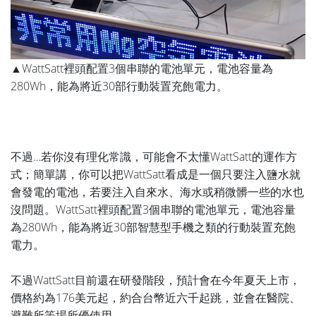
▲WattSatt裡頭配置3個串聯的電池單元，電池容量為
280Wh，能為將近30部行動裝置充飽電力。
不過…若你沒有理化常識，可能會不太懂WattSatt的運作方
式；簡單講，你可以把WattSatt看成是一個只要注入鹽水就
會發電的電池，若要注入自來水、海水或稍微髒一些的水也
沒問題。WattSatt裡頭配置3個串聯的電池單元，電池容量
為280Wh，能為將近30部智慧型手機之類的行動裝置充飽
電力。
不過WattSatt目前還在研發階段，預計會在今年夏天上市，
價格約為176美元起，約合台幣近六千起跳，並會在醫院、
避難所等場所優使用。