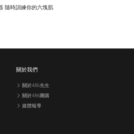
健身器 隨時訓練你的六塊肌
關於我們
關於486先生
關於486團購
媒體報導