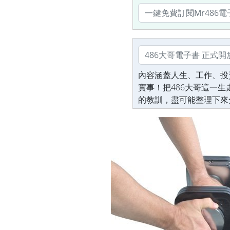
內容涵蓋人生、工作、投
實事！把486大哥這一
的教訓，盡可能整理下來