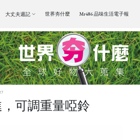
大丈夫週記
世界夯什麼
Mr486 品味生活電子報
27
進，可調重量啞鈴