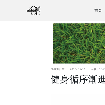
首頁
世界夯什麼
•
2016-05-11
•
人氣 : 196
健身循序漸