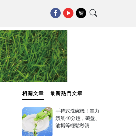
相關文章
最新熱門文章
手持式洗碗機！電力
續航40分鐘，碗盤、
油垢等輕鬆秒清