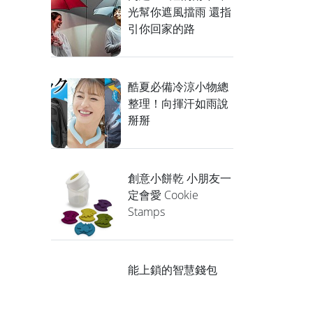
光幫你遮風擋雨 還指
引你回家的路
酷夏必備冷涼小物總
整理！向揮汗如雨說
掰掰
創意小餅乾 小朋友一
定會愛 Cookie
Stamps
能上鎖的智慧錢包