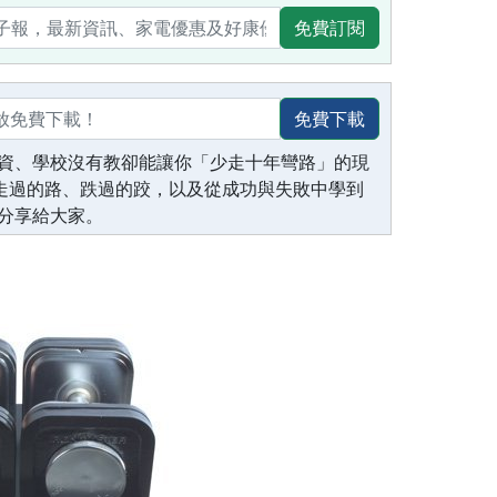
免費訂閱
免費下載
資、學校沒有教卻能讓你「少走十年彎路」的現
生走過的路、跌過的跤，以及從成功與失敗中學到
分享給大家。