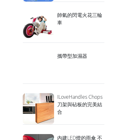
帥氣的閃電火花三輪
車
攜帶型加濕器
ILoveHandles Chops
刀架與砧板的完美結
合
內建LED燈的雨傘 不