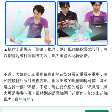
▲操作上還導入「變形」概念，兩組風扇採摺疊式設計，可
以摺疊起來往同個方向吹，風力還會因此變兩倍。
不過，大部份USB風扇都僅止於造型好看卻重看不重用，例
如體積輕巧設計走復古風，但吹出來的風卻弱得可憐、甚至
還占掉一個USB槽。不過，現在要介紹的這款USB風扇，風
力可是嚇嚇叫喔！最特別的是竟強調「超廣角」能吹出超強
風力…真的假的？