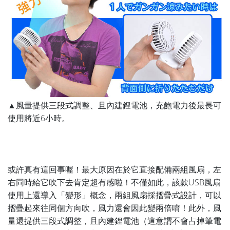
▲風量提供三段式調整、且內建鋰電池，充飽電力後最長可
使用將近6小時。
或許真有這回事喔！最大原因在於它直接配備兩組風扇，左
右同時給它吹下去肯定超有感啦！不僅如此，該款USB風扇
使用上還導入「變形」概念，兩組風扇採摺疊式設計，可以
摺疊起來往同個方向吹，風力還會因此變兩倍唷！此外，風
量還提供三段式調整，且內建鋰電池（這意謂不會占掉筆電