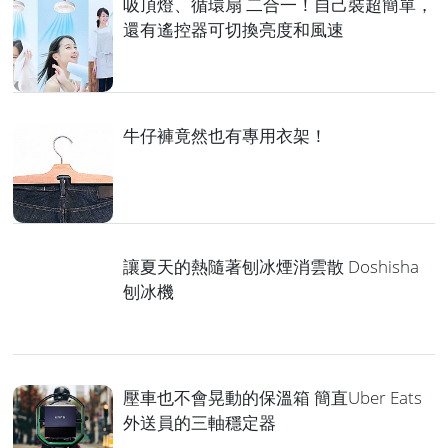
吸頂燈、循環扇 二合一！自己裝超簡單，
還有遙控器可切換亮度和風速
牛仔褲竟然也有專用衣架！
讓夏天的熱隨著刨冰煙消雲散 Doshisha
刨冰機
壓車也不會晃動的保溫箱 簡直Uber Eats
外送員的三軸穩定器