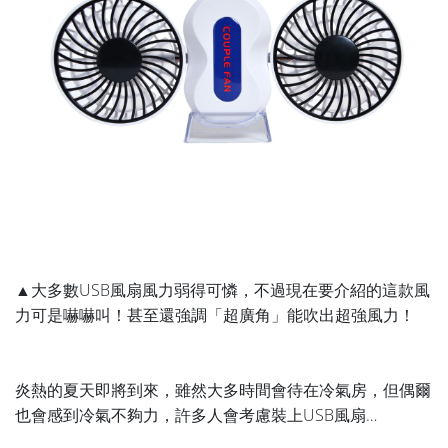
▲大多數USB風扇風力弱得可憐，不過現在要介紹的這款風
力可是嚇嚇叫！甚至還強調「超廣角」能吹出超強風力！
炎熱的夏天即將到來，雖然大多時間會待在冷氣房，但偶爾
也會感到冷氣不夠力，許多人會考慮裝上USB風扇…