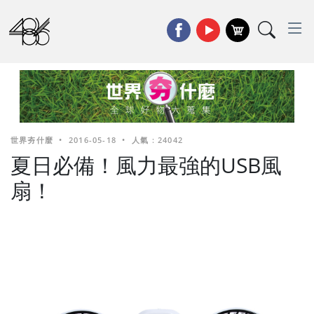
世界夯什麼
•
2016-05-18
•
人氣 : 24042
夏日必備！風力最強的USB風
扇！