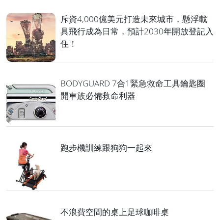
斥資4,000億美元打造未來城市，懸浮載
具飛行成為日常，預計2030年開放登記入
住！
BODYGUARD 7合1緊急救命工具鑰匙圈
開車族必備救命利器
跑步機訓練跟狗狗一起來
不浪費空間的桌上足球咖啡桌