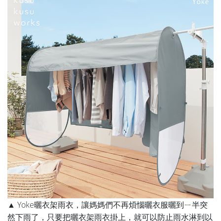
▲ Yoke曬衣架雨衣，讓媽媽們不再煩惱曬衣服曬到ㄧ半突
然下雨了，只要把曬衣架雨衣掛上，就可以防止雨水淋到以