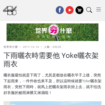
世界夯什麼
•
2017-12-14
•
人氣 : 69630
下雨曬衣時需要他 Yoke曬衣架
雨衣
曬衣服最怕就是下雨了，尤其是都放在曬衣竿子上後，突然
下起雨來，ㄧ件件收也來不及，所以這時候就要Yoke曬衣架
雨衣，突然下雨時，就馬上把曬衣架雨衣掛上去，就不怕洗
好衣服的被雨淋髒又淋濕啦！