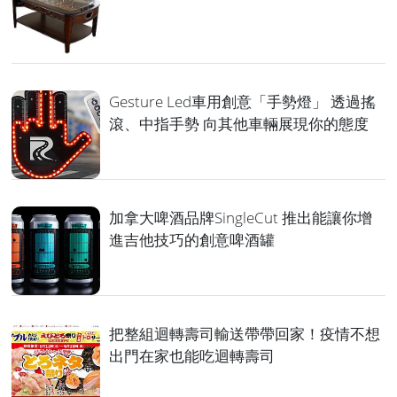
Gesture Led車用創意「手勢燈」 透過搖
滾、中指手勢 向其他車輛展現你的態度
加拿大啤酒品牌SingleCut 推出能讓你增
進吉他技巧的創意啤酒罐
把整組迴轉壽司輸送帶帶回家！疫情不想
出門在家也能吃迴轉壽司