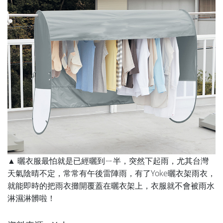
▲ 曬衣服最怕就是已經曬到ㄧ半，突然下起雨，尤其台灣
天氣陰晴不定，常常有午後雷陣雨，有了Yoke曬衣架雨衣，
就能即時的把雨衣攤開覆蓋在曬衣架上，衣服就不會被雨水
淋濕淋髒啦！