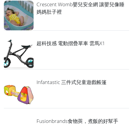
Crescent Womb嬰兒安全網 讓嬰兒像睡
媽媽肚子裡
超科技感 電動摺疊單車 雲馬X1
Infantastic 三件式兒童遊戲帳篷
Fusionbrands食物莢，煮飯的好幫手