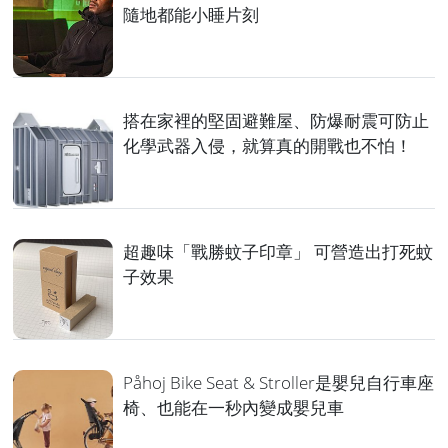
隨地都能小睡片刻
搭在家裡的堅固避難屋、防爆耐震可防止
化學武器入侵，就算真的開戰也不怕！
超趣味「戰勝蚊子印章」 可營造出打死蚊
子效果
Påhoj Bike Seat & Stroller是嬰兒自行車座
椅、也能在一秒內變成嬰兒車