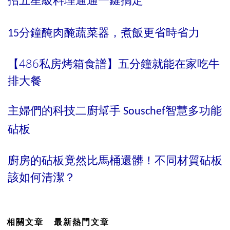
15分鐘醃肉醃蔬菜器，煮飯更省時省力
【486私房烤箱食譜】五分鐘就能在家吃牛
排大餐
主婦們的科技二廚幫手 Souschef智慧多功能
砧板
廚房的砧板竟然比馬桶還髒！不同材質砧板
該如何清潔？
相關文章
最新熱門文章