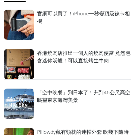
官網可以買了！iPhone一秒變頂級徠卡相
機
香港燒肉店推出一個人的燒肉便當 竟然包
含迷你炭爐！可以直接烤生牛肉
「空中晚餐」到日本了！升到46公尺高空
眺望東京海灣美景
Pillowdy藏有頸枕的連帽外套 吹幾下隨時