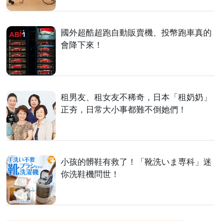
國外超酷超跑自動販賣機、投幣跑車真的
會降下來！
租男友、租女友不稀奇，日本「租奶奶」
正夯，日常大小事都難不倒她們！
小孩的髒鞋有救了！「靴洗いま専科」迷
你洗鞋機問世！