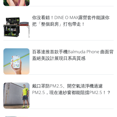
你沒看錯！DINE O MAX露營套件能讓你
把「整個廚房」打包帶走！
百慕達推首款手機Balmuda Phone 曲面背
蓋絕美設計展現日系高質感
戴口罩防PM2.5、開空氣清淨機過濾
PM2.5，現在連紗窗都能阻擋PM2.5！？