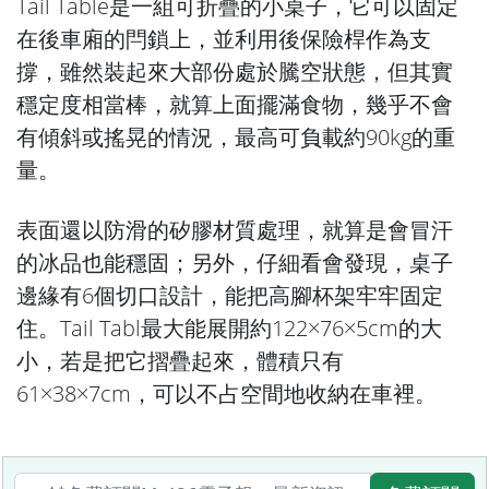
Tail Table是一組可折疊的小桌子，它可以固定
在後車廂的閂鎖上，並利用後保險桿作為支
撐，雖然裝起來大部份處於騰空狀態，但其實
穩定度相當棒，就算上面擺滿食物，幾乎不會
有傾斜或搖晃的情況，最高可負載約90kg的重
量。
表面還以防滑的矽膠材質處理，就算是會冒汗
的冰品也能穩固；另外，仔細看會發現，桌子
邊緣有6個切口設計，能把高腳杯架牢牢固定
住。Tail Tabl最大能展開約122×76×5cm的大
小，若是把它摺疊起來，體積只有
61×38×7cm，可以不占空間地收納在車裡。