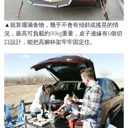
▲就算擺滿食物，幾乎不會有傾斜或搖晃的情
況，最高可負載約90kg重量，桌子邊緣有6個切
口設計，能把高腳杯架牢牢固定住。