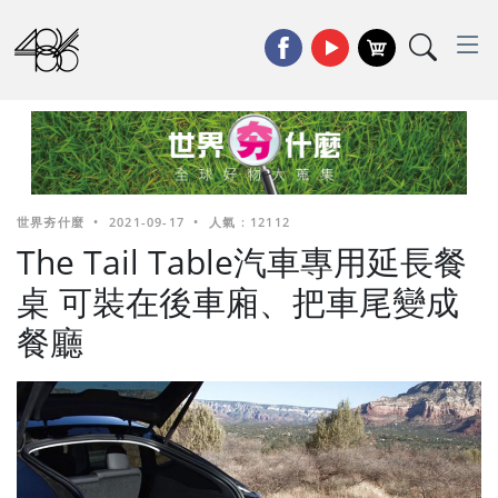
世界夯什麼
•
2021-09-17
•
人氣 : 12112
The Tail Table汽車專用延長餐
桌 可裝在後車廂、把車尾變成
餐廳