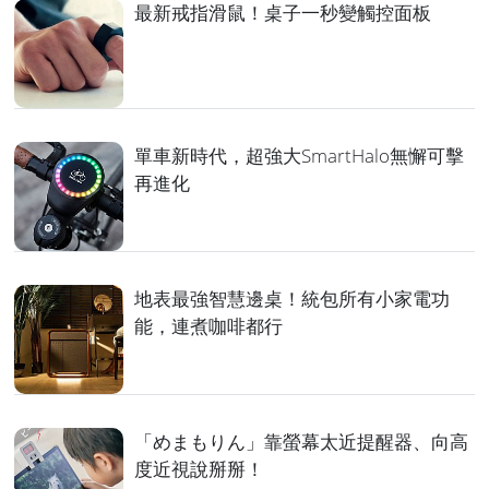
最新戒指滑鼠！桌子一秒變觸控面板
單車新時代，超強大SmartHalo無懈可擊
再進化
地表最強智慧邊桌！統包所有小家電功
能，連煮咖啡都行
「めまもりん」靠螢幕太近提醒器、向高
度近視說掰掰！