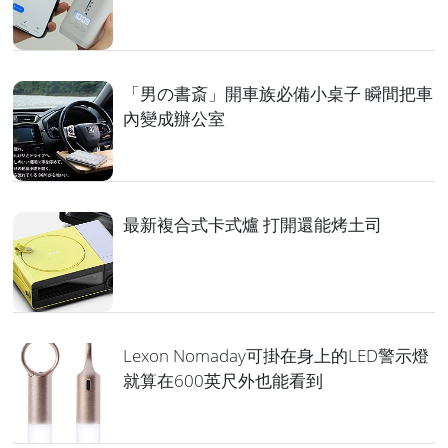
「男の書斎」開車族必備小桌子 瞬間把車
內變成辦公室
最新複合式卡式爐 打開還能烤土司
Lexon Nomaday可掛在身上的LED警示燈
就算在600英尺外也能看到