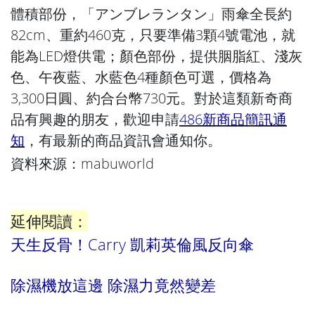
體積部份，「アンブレランタン」雨傘全長約
82cm、重約460克，只要準備3顆4號電池，就
能為LED燈供電；顏色部份，提供胭脂紅、淺灰
色、午夜藍、水藍色4種顏色可選，價格為
3,300日圓、約合台幣730元。對於這類新奇商
品有興趣的朋友，歡迎申請
486新商品簡訊通
知
，有最新的商品資訊會通知你。
資料來源：
mabuworld
延伸閱讀：
天生反骨！Carry 凱莉英倫風反向傘
除濕機放這邊 除濕力竟然變差