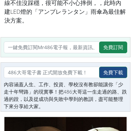
線不佳沒踩穩，很可能不小心摔倒，，此時內
建LED燈的「アンブレランタン」雨傘為最佳解
決方案。
免費訂閱
免費下載
內容涵蓋人生、工作、投資、學校沒有教卻能讓你「少
走十年彎路」的現實事！把486大哥這一生走過的路、跌
過的跤，以及從成功與失敗中學到的教訓，盡可能整理
下來分享給大家。