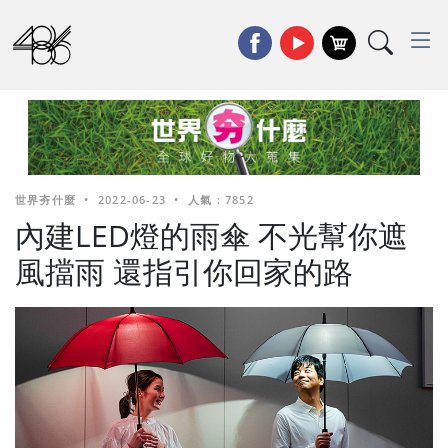
世界夯什麼
•
2022-06-23
•
人氣 : 7852
內建LED燈的雨傘 不光幫你遮
風擋雨 還指引你回家的路