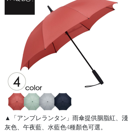
▲「アンブレランタン」雨傘提供胭脂紅、淺
灰色、午夜藍、水藍色4種顏色可選。