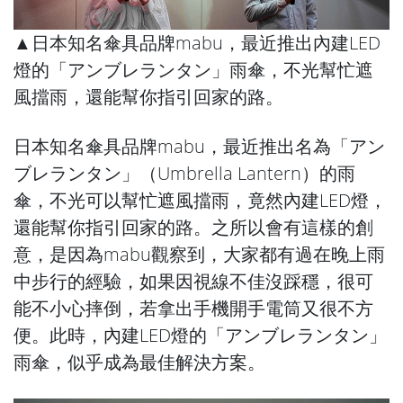
▲日本知名傘具品牌mabu，最近推出內建LED
燈的「アンブレランタン」雨傘，不光幫忙遮
風擋雨，還能幫你指引回家的路。
日本知名傘具品牌mabu，最近推出名為「アン
ブレランタン」（Umbrella Lantern）的雨
傘，不光可以幫忙遮風擋雨，竟然內建LED燈，
還能幫你指引回家的路。之所以會有這樣的創
意，是因為mabu觀察到，大家都有過在晚上雨
中步行的經驗，如果因視線不佳沒踩穩，很可
能不小心摔倒，若拿出手機開手電筒又很不方
便。此時，內建LED燈的「アンブレランタン」
雨傘，似乎成為最佳解決方案。