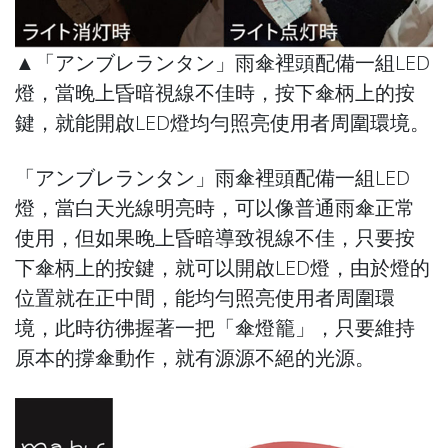
▲「アンブレランタン」雨傘裡頭配備一組LED
燈，當晚上昏暗視線不佳時，按下傘柄上的按
鍵，就能開啟LED燈均勻照亮使用者周圍環境。
「アンブレランタン」雨傘裡頭配備一組LED
燈，當白天光線明亮時，可以像普通雨傘正常
使用，但如果晚上昏暗導致視線不佳，只要按
下傘柄上的按鍵，就可以開啟LED燈，由於燈的
位置就在正中間，能均勻照亮使用者周圍環
境，此時彷彿握著一把「傘燈籠」，只要維持
原本的撐傘動作，就有源源不絕的光源。