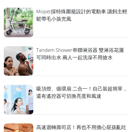
Mopet採特殊圍籠設計的電動車 讓飼主輕
鬆帶毛小孩兜風
Tandem Shower串聯淋浴器 雙淋浴花灑
可同時出水 兩人一起洗澡不用搶水
吸頂燈、循環扇 二合一！自己裝超簡單，
還有遙控器可切換亮度和風速
高速迴轉壽司店！再也不用擔心屁孩亂吐