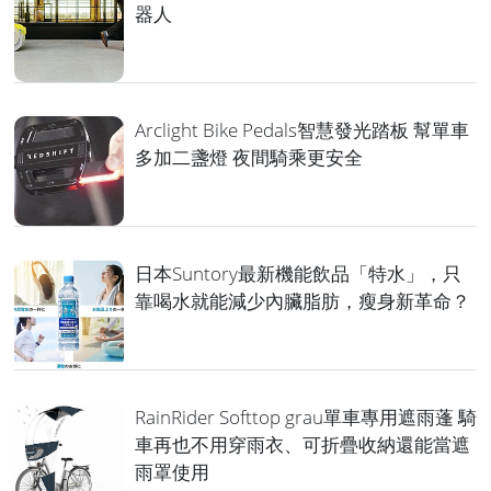
器人
Arclight Bike Pedals智慧發光踏板 幫單車
多加二盞燈 夜間騎乘更安全
日本Suntory最新機能飲品「特水」，只
靠喝水就能減少內臟脂肪，瘦身新革命？
RainRider Softtop grau單車專用遮雨蓬 騎
車再也不用穿雨衣、可折疊收納還能當遮
雨罩使用