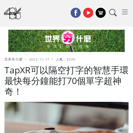
世界夯什麼
•
2022-11-17
•
人氣 : 8230
TapXR可以隔空打字的智慧手環
最快每分鐘能打70個單字超神
奇！