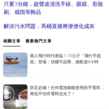
只要3分鐘，超聲波清洗手錶、眼鏡、彩妝
刷、戒指等飾品
解決污水問題，馬桶直接將便便化成灰
相關文章
最新熱門文章
個人飛行時代來臨！70公斤「飛行手提
箱」登場：頂樓可起降、續航達8小時
防災必備！任何電池都能使用的手電筒，
再也不怕停電時沒光了！