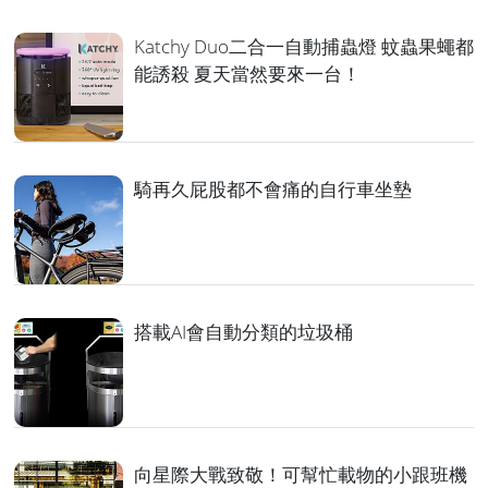
Katchy Duo二合一自動捕蟲燈 蚊蟲果蠅都
能誘殺 夏天當然要來一台！
騎再久屁股都不會痛的自行車坐墊
搭載AI會自動分類的垃圾桶
向星際大戰致敬！可幫忙載物的小跟班機