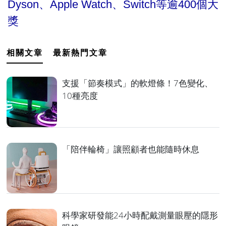
Dyson、Apple Watch、Switch等逾400個大
獎
相關文章
最新熱門文章
支援「節奏模式」的軟燈條！7色變化、
10種亮度
「陪伴輪椅」讓照顧者也能隨時休息
科學家研發能24小時配戴測量眼壓的隱形