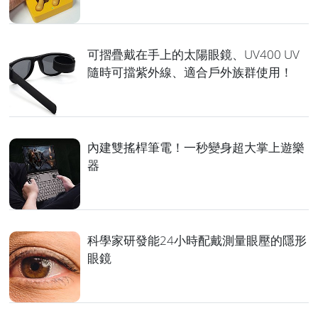
可摺疊戴在手上的太陽眼鏡、UV400 UV
隨時可擋紫外線、適合戶外族群使用！
內建雙搖桿筆電！一秒變身超大掌上遊樂
器
科學家研發能24小時配戴測量眼壓的隱形
眼鏡