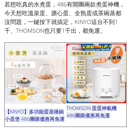
若想吃真的水煮蛋，486有開團兩款煮蛋神機，
今天想吃溫泉蛋、溏心蛋、全熟蛋或茶碗蒸都
沒問題，一鍵按下就搞定，KINYO這台不到1
千、THOMSON也只要1千出，都免運。
THOMSON 蛋蛋神氣機
【KINYO】多功能蛋蒸燉鍋
486團購優惠再免運
運運運
小蛋堡 486團購優惠再免運
運