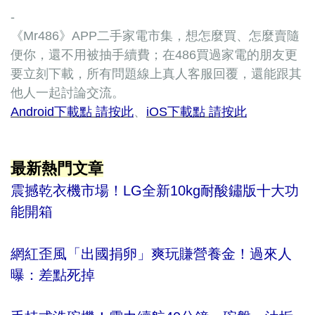
-
《Mr486》APP二手家電市集，想怎麼買、怎麼賣隨
便你，還不用被抽手續費；在486買過家電的朋友更
要立刻下載，所有問題線上真人客服回覆，還能跟其
他人一起討論交流。
Android下載點 請按此
、
iOS下載點 請按此
最新熱門文章
震撼乾衣機市場！LG全新10kg耐酸鏽版十大功
能開箱
網紅歪風「出國捐卵」爽玩賺營養金！過來人
曝：差點死掉