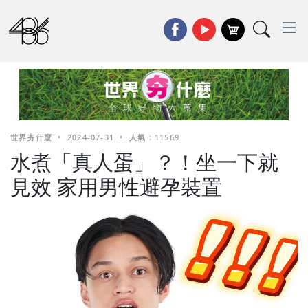
世界夯什麼
•
2024-07-31
•
人氣 : 11569
水煮「真人蛋」？！坐一下就
見效 家用男性避孕裝置