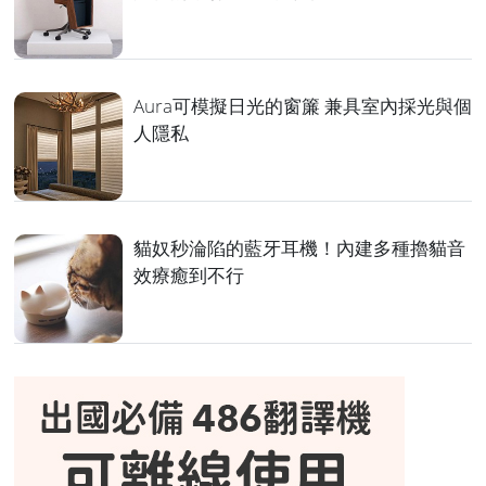
Aura可模擬日光的窗簾 兼具室內採光與個
人隱私
貓奴秒淪陷的藍牙耳機！內建多種擼貓音
效療癒到不行