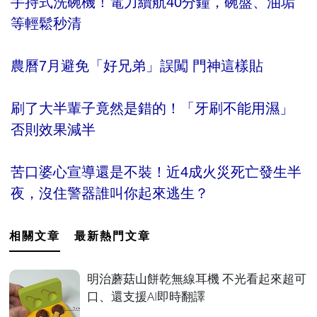
手持式洗碗機！電力續航40分鐘，碗盤、油垢
等輕鬆秒清
農曆7月避免「好兄弟」誤闖 門神這樣貼
刷了大半輩子竟然是錯的！「牙刷不能用濕」
否則效果減半
苦口婆心宣導還是不裝！近4成火災死亡發生半
夜，沒住警器誰叫你起來逃生？
相關文章
最新熱門文章
明治蘑菇山餅乾無線耳機 不光看起來超可
口、還支援AI即時翻譯