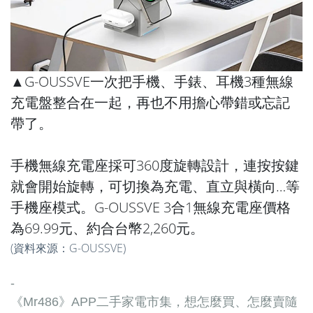
▲G-OUSSVE一次把手機、手錶、耳機3種無線
充電盤整合在一起，再也不用擔心帶錯或忘記
帶了。
手機無線充電座採可360度旋轉設計，連按按鍵
就會開始旋轉，可切換為充電、直立與橫向…等
手機座模式。G-OUSSVE 3合1無線充電座價格
為69.99元、約合台幣2,260元。
(資料來源：
G-OUSSVE
)
-
《Mr486》APP二手家電市集，想怎麼買、怎麼賣隨