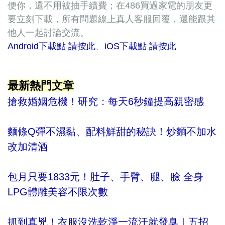
便你，還不用被抽手續費；在486買過家電的朋友更
要立刻下載，所有問題線上真人客服回覆，還能跟其
他人一起討論交流。
Android下載點 請按此
、
iOS下載點 請按此
最新熱門文章
搶救婚姻危機！研究：每天6秒鐘提高親密感
麵條Q彈不濕黏、配料鮮甜的秘訣！炒麵不加水
改加清酒
包月只要1833元！肚子、手臂、腿、臉 全身
LPG體雕美容不限次數
抓到真兇！衣服沒洗乾淨一流汗就發臭｜五招