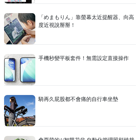
「めまもりん」靠螢幕太近提醒器、向高
度近視說掰掰！
手機秒變平板套件！無需設定直接操作
騎再久屁股都不會痛的自行車坐墊
會耍萌的AI智慧花盆 自動化管理照顧植栽