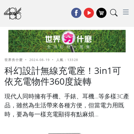
世界夯什麼
•
2024-08-19
•
人氣 : 13328
科幻設計無線充電座！3in1可
依充電物件360度旋轉
現代人同時擁有手機、手錶、耳機…等多樣3C產
品，雖然為生活帶來各種方便，但當電力用既
時，要為每一樣充電顯得有點麻煩…