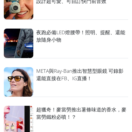
設計超可愛、可自訂快門前音效
夜跑必備LED燈腰帶！照明、提醒、還能
放隨身小物
META與Ray-Ban推出智慧型眼鏡 可錄影
還能直接在FB、IG直播！
超獵奇！麥當勞推出薯條味道的香水，麥
當勞鐵粉必噴！？