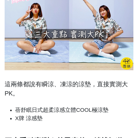
這兩條都說有瞬涼、凍涼的涼墊，直接實測大
PK。
蓓舒眠日式超柔涼感立體COOL極涼墊
X牌 涼感墊