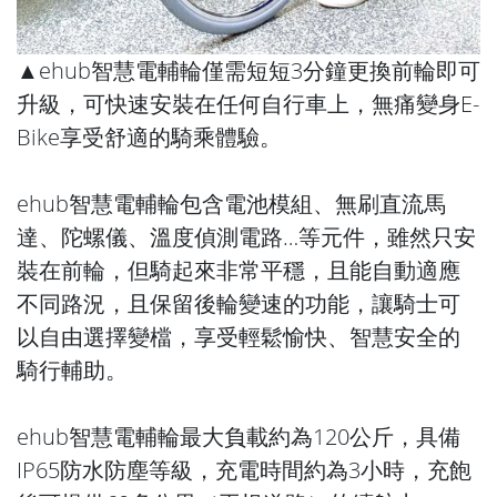
▲ehub智慧電輔輪僅需短短3分鐘更換前輪即可
升級，可快速安裝在任何自行車上，無痛變身E-
Bike享受舒適的騎乘體驗。
ehub智慧電輔輪包含電池模組、無刷直流馬
達、陀螺儀、溫度偵測電路…等元件，雖然只安
裝在前輪，但騎起來非常平穩，且能自動適應
不同路況，且保留後輪變速的功能，讓騎士可
以自由選擇變檔，享受輕鬆愉快、智慧安全的
騎行輔助。
ehub智慧電輔輪最大負載約為120公斤，具備
IP65防水防塵等級，充電時間約為3小時，充飽