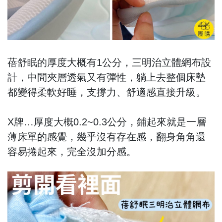
蓓舒眠的厚度大概有1公分，三明治立體網布設
計，中間夾層透氣又有彈性，躺上去整個床墊
都變得柔軟好睡，支撐力、舒適感直接升級。
X牌…厚度大概0.2~0.3公分，鋪起來就是一層
薄床單的感覺，幾乎沒有存在感，翻身角角還
容易捲起來，完全沒加分感。