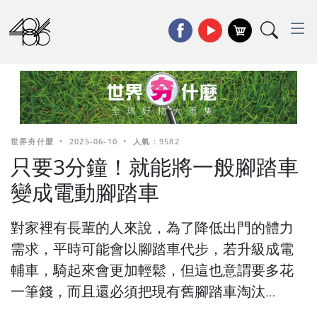
世界夯什麼
•
2025-06-10
•
人氣 : 9582
只要3分鐘！就能將一般腳踏車
變成電動腳踏車
對家裡有長輩的人來說，為了降低出門的體力
需求，平時可能會以腳踏車代步，若升級成電
輔車，騎起來會更加輕鬆，但這也意謂要多花
一筆錢，而且還必須把現有舊腳踏車淘汰…