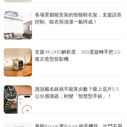
各場景都能安裝的智能晾衣架，支援語音
控制、晾衣與清潔一氣呵成！
支援4K UHD解析度、360度旋轉手把 LG
復古造型投影機
誰說戴名錶就不能算步數？吸上這片0.3
公分感測器，秒變「智慧型手錶」！
最能&quot;塞&quot;的手機殼，出門不用