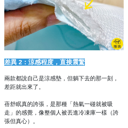
差異 2：涼感程度，直接震驚
兩款都說自己是涼感墊，但躺下去的那一刻，
差距就出來了。
蓓舒眠真的誇張，是那種「熱氣一碰就被吸
走」的感覺，像整個人被丟進冷凍庫一樣（誇
張但真心）。