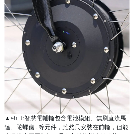
▲ehub智慧電輔輪包含電池模組、無刷直流馬
達、陀螺儀…等元件，雖然只安裝在前輪，但能