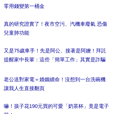
零用錢變第一桶金
真的研究證實了！夜市空污、汽機車廢氣 恐傷
兒童肺功能
又是75歲車手！先是阿公、接著是阿嬤！拜託
提醒家中長輩：這些「簡單工作」其實是詐騙
老公送對家電＝婚姻續命！沒想到一台洗碗機
讓我人生直接翻頁
嚇！孩子花190元買的可愛「奶茶杯」竟是電子