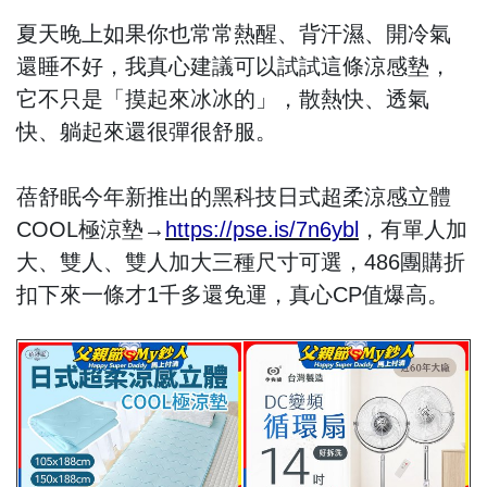
夏天晚上如果你也常常熱醒、背汗濕、開冷氣
還睡不好，我真心建議可以試試這條涼感墊，
它不只是「摸起來冰冰的」，散熱快、透氣
快、躺起來還很彈很舒服。
蓓舒眠今年新推出的黑科技日式超柔涼感立體
COOL極涼墊→
https://pse.is/7n6ybl
，有單人加
大、雙人、雙人加大三種尺寸可選，486團購折
扣下來一條才1千多還免運，真心CP值爆高。