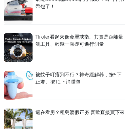
帶包了！
Tiroler看起來像金屬戒指、其實是距離量
測工具、輕鬆一嚕即可進行測量
被蚊子叮癢到不行？神奇緩解器，按5下
止癢、按12下消腫包
還在看房？租島渡假正夯 喜歡直接買下來