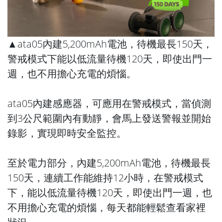
▲ata05內建5,200mAh電池，待機最長150天，
警戒模式下能以低流量待機120天，即使出門一
週，也不用擔心充電的煩惱。
ata05內建感應器，可應用在警戒模式，當偵測
到3公尺範圍內有動靜，會馬上發送警報並開始
錄影，實現即時安全監控。
至於電力部分，內建5,200mAh電池，待機最長
150天，連續工作能維持12小時，在警戒模式
下，能以低流量待機120天，即使出門一週，也
不用擔心充電的煩惱，每天都能輕鬆查看家裡