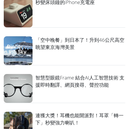
秒變床頭鐘的iPhone充電座
「空中晚餐」到日本了！升到46公尺高空
眺望東京海灣美景
智慧型眼鏡Frame 結合AI人工智慧技術 支
援即時翻譯、網頁搜尋、聲控功能
連獲大獎！耳機也能開派對！耳罩「轉一
下」秒變強力喇叭！