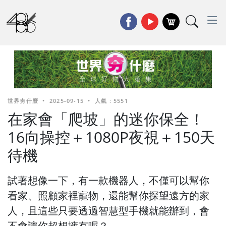
世界夯什麼
•
2025-09-15
•
人氣 : 5551
在家會「爬坡」的迷你保全！
16向操控＋1080P夜視＋150天
待機
試著想像一下，有一款機器人，不僅可以幫你
看家、照顧家裡寵物，還能幫你探望遠方的家
人，且這些只要透過智慧型手機就能辦到，會
不會讓你超想擁有呢？