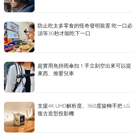
防止吃太多零食的怪奇發明裝置 吃一口必
須等30秒才能吃下一口
超實用免持雨傘扣！手立刻空出來可以提
東西、推嬰兒車
支援4K UHD解析度、360度旋轉手把 LG
復古造型投影機