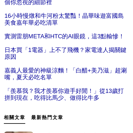
個你忽視的細節裡
16小時慢燉和牛河粉太驚豔！晶華味遊富國島
美食嘉年華必吃清單
實測雷朋META和HTC的AI眼鏡，這3點輸慘！
日本買「1電器」上不了飛機？家電達人揭關鍵
原因
嘉義人最愛的神級涼麵！「白醋+美乃滋」超涮
嘴，夏天必吃名單
「羨慕我？我才羨慕你遊手好閒！」從13歲打
拼到現在，吃得比馬少、做得比牛多
相關文章
最新熱門文章