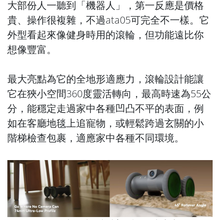
大部份人一聽到「機器人」，第一反應是價格
貴、操作很複雜，不過ata05可完全不一樣。它
外型看起來像健身時用的滾輪，但功能遠比你
想像豐富。
最大亮點為它的全地形適應力，滾輪設計能讓
它在狹小空間360度靈活轉向，最高時速為55公
分，能穩定走過家中各種凹凸不平的表面，例
如在客廳地毯上追寵物，或輕鬆跨過玄關的小
階梯檢查包裹，適應家中各種不同環境。