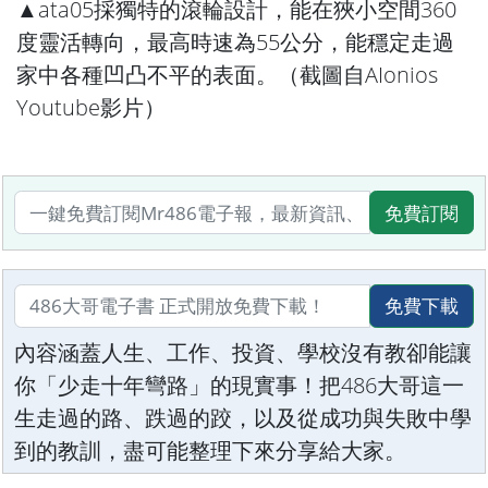
▲ata05採獨特的滾輪設計，能在狹小空間360
度靈活轉向，最高時速為55公分，能穩定走過
家中各種凹凸不平的表面。（截圖自
AIonios
Youtube
影片）
免費訂閱
免費下載
內容涵蓋人生、工作、投資、學校沒有教卻能讓
你「少走十年彎路」的現實事！把486大哥這一
生走過的路、跌過的跤，以及從成功與失敗中學
到的教訓，盡可能整理下來分享給大家。