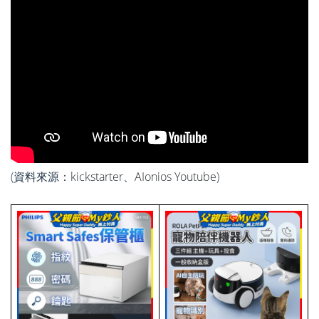
(
資料來源：
kickstarter
、
AIonios Youtube
)