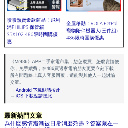
嘖嘖熱賣爆款商品！飛利
全屋移動！ROLA PetPal
浦PHILIPS 保管箱
寵物陪伴機器人(三件組)
SBX102 486限時團購優
486限時團購優惠
會
惠
《Mr486》APP二手家電市集，想怎麼買、怎麼賣隨便
你，免手續費；在486買過家電的朋友更要立刻下載，
所有問題線上真人客服回覆，還能與其他人一起討論
交流。
→
Android 下載點請按此
→
iOS 下載點請按此
最新熱門文章
為什麼感情漸漸被日常消磨殆盡？答案藏在一