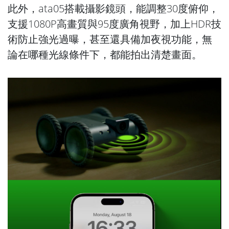
此外，ata05搭載攝影鏡頭，能調整30度俯仰，
支援1080P高畫質與95度廣角視野，加上HDR技
術防止強光過曝，甚至還具備加夜視功能，無
論在哪種光線條件下，都能拍出清楚畫面。