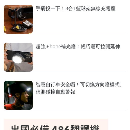
手癢投一下！3合1籃球架無線充電座
超強iPhone補光燈！輕巧還可拉開延伸
智慧自行車安全帽！可切換方向燈模式、
偵測碰撞自動警報