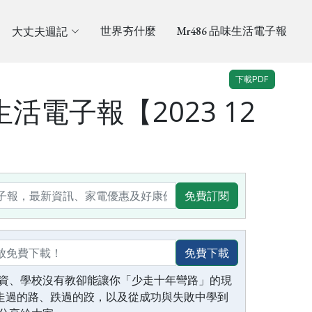
大丈夫週記
世界夯什麼
Mr486 品味生活電子報
下載PDF
生活電子報【2023 12
免費訂閱
免費下載
資、學校沒有教卻能讓你「少走十年彎路」的現
生走過的路、跌過的跤，以及從成功與失敗中學到