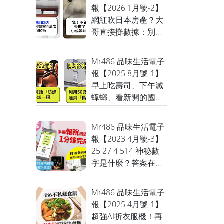
個超難訂的AKAME終
報【2026 1月號-2】
於解鎖了！
網紅吹日本房產？大
哥直接攤數據：別
碰！...不如把錢拿去
買那把「會超音波震
Mr486 品味生活電子
動」的菜刀，切肉像
報【2025 8月號-1】
切豆腐超舒壓
早上吃壽司、下午滅
蟑螂、看新開的國家
鐵道博物館，晚上跟
老爸去看TOMIC車
Mr486 品味生活電子
展，這週太猛，付清
報【2023 4月號-3】
節就這樣過！順便告
25 27 4 514 神秘數
訴你，2026年要去歐
字是什麼？答案在裡
洲旅遊沒申請這個就
面 韓女團都怎麼減
慘了！
肥，這裡揭秘？ 這月
Mr486 品味生活電子
乾衣機銷量三級跳竟
報【2025 4月號-1】
是因為？ 怎麼幫助深
超強AI折衣服機！再
陷憂鬱症的親友？ 請