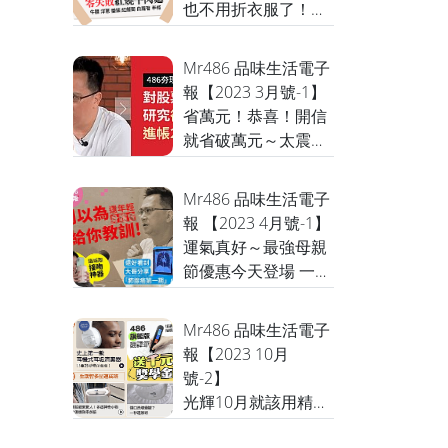
也不用折衣服了！搭
楊仲豪醫師來解答
配乾衣機，洗衣服再
也不痛苦了，每個家
Mr486 品味生活電子
庭都需要，預購只有
報【2023 3月號-1】
一天，明天就沒了，
省萬元！恭喜！開信
請立即點開看細節
就省破萬元～太震驚
了，枕頭塵蟎日曬、
水洗都沒用 /
Mr486 品味生活電子
ChatGPT最簡單的懶
報 【2023 4月號-1】
人包來了 / 你知道我
運氣真好～最強母親
辦過最有價值的一張
節優惠今天登場 一堆
卡是什麼？
優惠、抽獎，可重複
抽獎喔/有人發現癌症
Mr486 品味生活電子
竟是看了大哥分享資
報【2023 10月
訊！/這月電費起漲
號-2】
怎樣省？/這東西上架
光輝10月就該用精彩
了！要看到最後
的旅程豐富它，最後