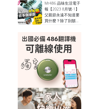
一天的高雄承億飯店
Mr486 品味生活電子
旅宿券，超驚人價
報【2023 8月號-1】
格，截止最後一天
父親節永遠不知道要
買什麼？除了刮鬍
刀，其實掃地機、洗
碗機很適合爸爸的，
這裡看看有哪些省錢
好貨，幫爸爸負擔家
務