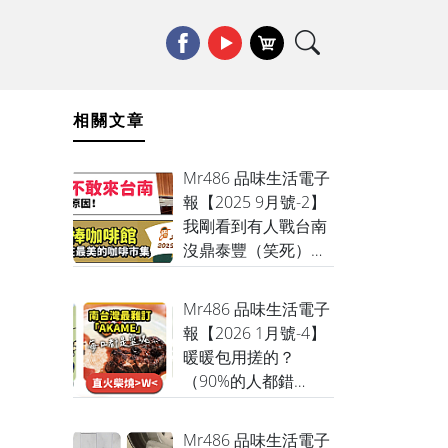
相關文章
Mr486 品味生活電子
報【2025 9月號-2】
我剛看到有人戰台南
沒鼎泰豐（笑死），
先不管他，日月潭要
放煙火了，九月壽星
Mr486 品味生活電子
有一堆餐廳要請你吃
報【2026 1月號-4】
飯，需要的先收集起
暖暖包用搓的？
來！
（90%的人都錯
了...）這招讓它多熱3
天！順便跟你說，那
Mr486 品味生活電子