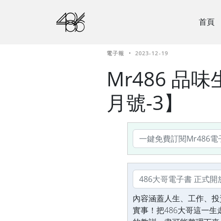
首頁
電子報
•
2023-12-19
Mr486 品味
月號-3】
內容涵蓋人生、工作、投
實事！把486大哥這一