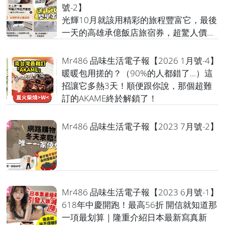
號-2】
光輝10月就該用精彩的旅程豐富它，最後
一天的高雄承億飯店旅宿券，超驚人價
格，截止最後一天
Mr486 品味生活電子報【2026 1月號-4】
暖暖包用搓的？（90%的人都錯了...）這
招讓它多熱3天！順便跟你說，那個超難
訂的AKAME終於解鎖了！
Mr486 品味生活電子報【2023 7月號-2】
Mr486 品味生活電子報【2023 6月號-1】
618年中慶開跑！最高56折 開信就知道那
一項最划算｜隆重介紹日本最新寫真新