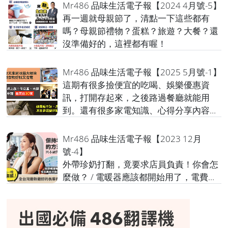
Mr486 品味生活電子報【2024 4月號-5】
再一週就母親節了，清點一下這些都有
嗎？母親節禮物？蛋糕？旅遊？大餐？還
沒準備好的，這裡都有喔！
Mr486 品味生活電子報【2025 5月號-1】
這期有很多撿便宜的吃喝、娛樂優惠資
訊，打開存起來，之後路過餐廳就能用
到。還有很多家電知識、心得分享內容，
豐富的內容都在這，當然我們自己的母親
節優惠也在進行中，別錯過
Mr486 品味生活電子報【2023 12月
號-4】
外帶珍奶打翻，竟要求店員負責！你會怎
麼做？ / 電暖器應該都開始用了，電費暴
增該怎麼辦？ 日本終於發現保持年輕的方
法了