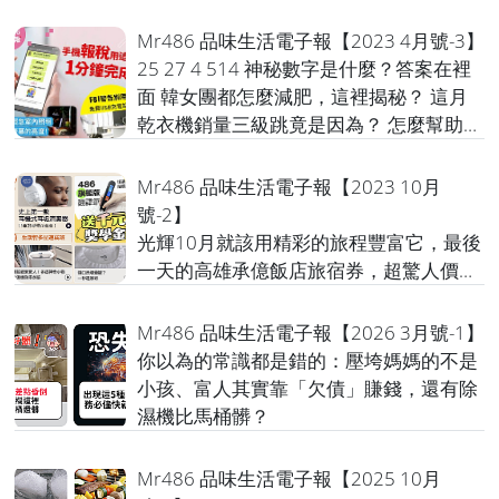
Mr486 品味生活電子報【2023 4月號-3】
25 27 4 514 神秘數字是什麼？答案在裡
面 韓女團都怎麼減肥，這裡揭秘？ 這月
乾衣機銷量三級跳竟是因為？ 怎麼幫助深
陷憂鬱症的親友？ 請楊仲豪醫師來解答
Mr486 品味生活電子報【2023 10月
號-2】
光輝10月就該用精彩的旅程豐富它，最後
一天的高雄承億飯店旅宿券，超驚人價
格，截止最後一天
Mr486 品味生活電子報【2026 3月號-1】
你以為的常識都是錯的：壓垮媽媽的不是
小孩、富人其實靠「欠債」賺錢，還有除
濕機比馬桶髒？
Mr486 品味生活電子報【2025 10月