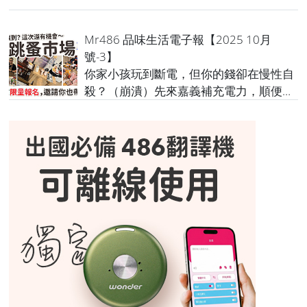
Mr486 品味生活電子報【2025 10月
號-3】
你家小孩玩到斷電，但你的錢卻在慢性自
殺？（崩潰）先來嘉義補充電力，順便學
學錢怎麼活過來！