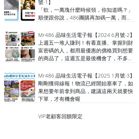
號-1】
「欸，一萬塊什麼時候領，你知道嗎？」
順便跟你說，486團購再加碼一萬，而且
已經開始了，這個可先領
Mr486 品味生活電子報【2024 6月號-2】
上週五一堆人賺到！有看直播、掌握到財
富密碼的人，都用最優惠的價格買到想要
的商品了，這週五是最後機會了，不多說
了～請把握
Mr486 品味生活電子報【2025 1月號-3】
剛剛獲得線報！物流已經開始塞車了，如
果想要年前拿到商品，建議這兩天就要快
下單，才有機會喔
VIP老顧客回饋限定