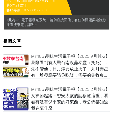
台北市松山區民生東路三段113
巷6弄21號1F
客服專線：
02-2719-2010
<此為486電子報發送系統，請勿直接回信，有任何問題與建議歡
迎直接來電，謝謝>
相關文章
Mr486 品味生活電子報【2025 9月號-2】
我剛看到有人戰台南沒鼎泰豐（笑死），
先不管他，日月潭要放煙火了，九月壽星
有一堆餐廳要請你吃飯，需要的先收集起
來！
Mr486 品味生活電子報【2025 2月號-3】
女神節起跑～想安太歲的請移駕這裡，看
看有沒有保平安的好東西，老公們都知道
我在講什麼