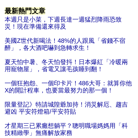
最新熱門文章
本週只是小菜，下週長達一週猛烈降雨恐致
災！現在準備還來得及
美國Z世代新喝法！48%的人跟風「省錢不宿
醉」，各大酒吧嚇到急轉求生！
夏天怕中暑、冬天怕發抖！日本爆紅「冷暖兩
用寵物屋」，省電又讓毛孩睡到翻！
一個狂抱怨、一個印卡片！486大哥：就算你他
X的開計程車，也要當最努力的那一個！
限量登記》特請城隍爺加持！消災解厄、趨吉
避凶 平安符燈箱/平安符貼
才星期三已累癱想躺平？聰明職場媽媽用「科
技精緻學」無痛解放家務