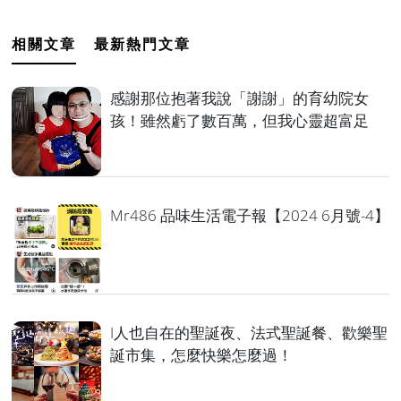
相關文章
最新熱門文章
感謝那位抱著我說「謝謝」的育幼院女
孩！雖然虧了數百萬，但我心靈超富足
Mr486 品味生活電子報【2024 6月號-4】
I人也自在的聖誕夜、法式聖誕餐、歡樂聖
誕市集，怎麼快樂怎麼過！