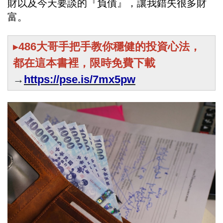
財以及今天要談的『負債』，讓我錯失很多財
富。
▸
486大哥手把手教你穩健的投資心法，
都在這本書裡，限時免費下載
→
https://pse.is/7mx5pw