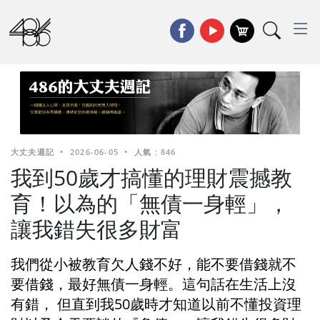
大丈夫週記
•
2026-06-05
•
人氣 : 846
我到50歲才搞懂的理財震撼教
育！以為的「無債一身輕」，
讓我錯失很多財富
我們從小被教育欠人錢不好，能不要借錢就不
要借錢，最好無債一身輕。這句話在生活上沒
有錯， 但直到我50歲時才知道以前不懂投資理