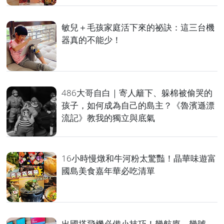
敏兒＋毛孩家庭活下來的祕訣：這三台機
器真的不能少！
486大哥自白｜寄人籬下、躲棉被偷哭的
孩子，如何成為自己的島主？《魯濱遜漂
流記》教我的獨立與底氣
16小時慢燉和牛河粉太驚豔！晶華味遊富
國島美食嘉年華必吃清單
出國搭飛機必備小技巧！幾航廈、幾號