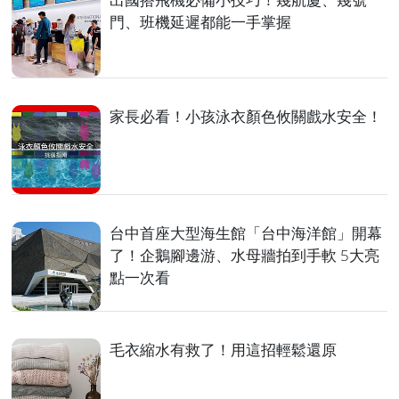
門、班機延遲都能一手掌握
家長必看！小孩泳衣顏色攸關戲水安全！
台中首座大型海生館「台中海洋館」開幕
了！企鵝腳邊游、水母牆拍到手軟 5大亮
點一次看
毛衣縮水有救了！用這招輕鬆還原