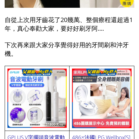
自從上次用牙齒花了20幾萬、整個療程還超過1
年，真心奉勸大家，要好好刷牙阿....
下次再來跟大家分享覺得好用的牙間刷和沖牙
機。
GPLUS V字擺頭音波電動
486×法國LPG Wellbox[S]