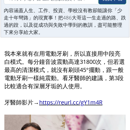
內容涵蓋人生、工作、投資、學校沒有教卻能讓你「少
走十年彎路」的現實事！把486大哥這一生走過的路、跌
過的跤，以及從成功與失敗中學到的教訓，盡可能整理
下來分享給大家。
我本來就有在用電動牙刷，所以直接用中段亮
白模式。每分鐘音波震動高達31800次，但若選
最高的清潔模式，就沒有刷頭45°擺動，跟一般
電動牙刷一樣純震動。看牙醫師的建議，第3段
比較適合有深層牙垢的人使用。
牙醫師影片→
https://reurl.cc/gY1m4R