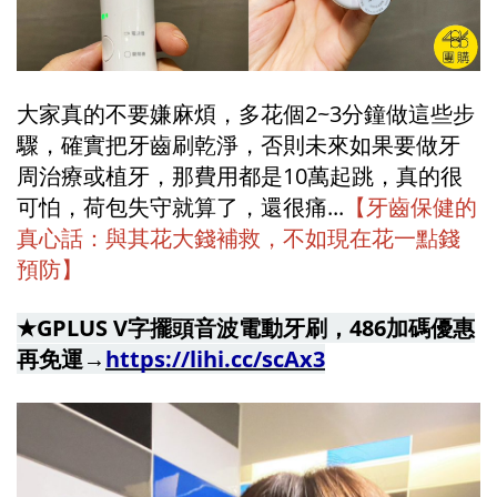
大家真的不要嫌麻煩，多花個2~3分鐘做這些步
驟，確實把牙齒刷乾淨，否則未來如果要做牙
周治療或植牙，那費用都是10萬起跳，真的很
可怕，荷包失守就算了，還很痛...
【牙齒保健的
真心話：與其花大錢補救，不如現在花一點錢
預防】
★GPLUS V字擺頭音波電動牙刷，486加碼優惠
再免運→
https://lihi.cc/scAx3