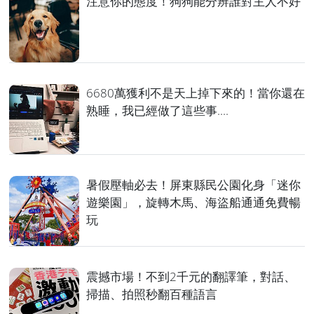
注意你的態度！狗狗能分辨誰對主人不好
6680萬獲利不是天上掉下來的！當你還在
熟睡，我已經做了這些事....
暑假壓軸必去！屏東縣民公園化身「迷你
遊樂園」，旋轉木馬、海盜船通通免費暢
玩
震撼市場！不到2千元的翻譯筆，對話、
掃描、拍照秒翻百種語言