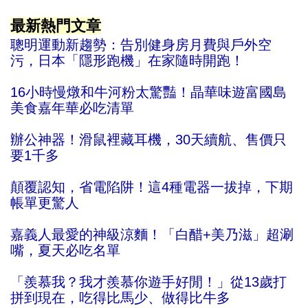
最新熱門文章
聰明運動新趨勢：告別健身房月費與戶外空
污，日本「隱形跑機」在家隨時開跑！
16小時慢燉和牛河粉太驚豔！晶華味遊富國島
美食嘉年華必吃清單
辦公神器！滑鼠裡藏耳機，30天續航、售價只
要1千多
顛覆認知，省電陷阱！這4種電器一拔掉，下期
帳單更驚人
嘉義人最愛的神級涼麵！「白醋+美乃滋」超涮
嘴，夏天必吃名單
「羨慕我？我才羨慕你遊手好閒！」從13歲打
拼到現在，吃得比馬少、做得比牛多