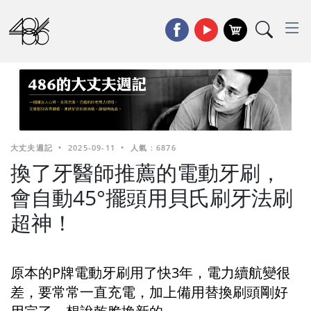
大丈夫週記
•
2025-09-11
•
人氣 : 6876
換了牙醫師推薦的電動牙刷，
會自動45°擺頭用貝氏刷牙法刷
超神！
原本的P牌電動牙刷用了快3年，電力續航變很
差，要常常一直充電，加上備用替換刷頭剛好