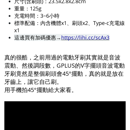
尺寸(含刷頭)：23.5x2.8x2.8cm
重量：125g
充電時間：3~6小時
標準配備：內含機體x1、刷頭x2、Type-c充電線
x1
這邊買有加碼優惠→
https://lihi.cc/scAx3
真的很酷，之前用過的電動牙刷其實就是音波
震動、然後調段數，GPLUS的V字擺頭音波電動
牙刷竟然是整個刷頭會45°擺動，真的就是放在
牙齒上，讓它自己刷。
用手機拍45°擺動給大家看。