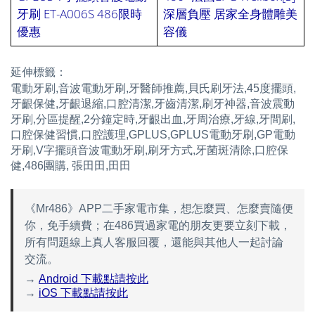
牙刷 ET-A006S 486限時
深層負壓 居家全身體雕美
優惠
容儀
延伸標籤：
電動牙刷,音波電動牙刷,牙醫師推薦,貝氏刷牙法,45度擺頭,
牙齦保健,牙齦退縮,口腔清潔,牙齒清潔,刷牙神器,音波震動
牙刷,分區提醒,2分鐘定時,牙齦出血,牙周治療,牙線,牙間刷,
口腔保健習慣,口腔護理,GPLUS,GPLUS電動牙刷,GP電動
牙刷,V字擺頭音波電動牙刷,刷牙方式,牙菌斑清除,口腔保
健,486團購, 張田田,田田
《Mr486》APP二手家電市集，想怎麼買、怎麼賣隨便
你，免手續費；在486買過家電的朋友更要立刻下載，
所有問題線上真人客服回覆，還能與其他人一起討論
交流。
→
Android 下載點請按此
→
iOS 下載點請按此