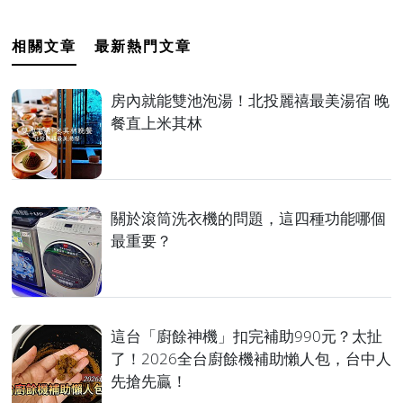
相關文章
最新熱門文章
房內就能雙池泡湯！北投麗禧最美湯宿 晚
餐直上米其林
關於滾筒洗衣機的問題，這四種功能哪個
最重要？
這台「廚餘神機」扣完補助990元？太扯
了！2026全台廚餘機補助懶人包，台中人
先搶先贏！