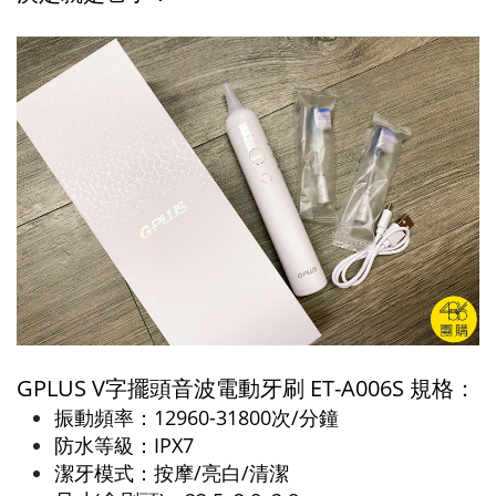
GPLUS V字擺頭音波電動牙刷 ET-A006S 規格：
振動頻率：12960-31800次/分鐘
防水等級：IPX7
潔牙模式：按摩/亮白/清潔