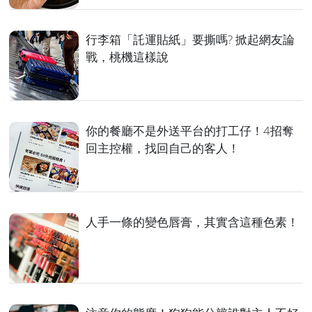
行李箱「託運貼紙」要撕嗎? 掀起網友論
戰，桃機這樣說
你的餐廳不是外送平台的打工仔！4招奪
回主控權，找回自己的客人！
人手一條的變色唇膏，其實含這種色素！