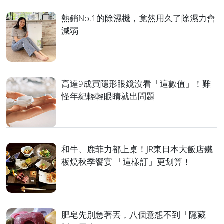
熱銷No.1的除濕機，竟然用久了除濕力會
減弱
高達9成買隱形眼鏡沒看「這數值」！難
怪年紀輕輕眼睛就出問題
和牛、鹿菲力都上桌！JR東日本大飯店鐵
板燒秋季饗宴 「這樣訂」更划算！
肥皂先別急著丟，八個意想不到「隱藏