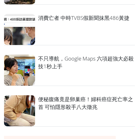
消費亡者 中時TVBS假新聞抹黑486黃捷
不只導航，Google Maps 六項超強大必殺
技1秒上手
便秘腹痛竟是卵巢癌！婦科癌症死亡率之
首 可怕隱形殺手八大徵兆