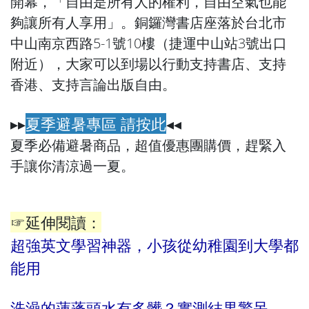
開幕，「自由是所有人的權利，自由空氣也能
夠讓所有人享用」。銅鑼灣書店座落於台北市
中山南京西路5-1號10樓（捷運中山站3號出口
附近），大家可以到場以行動支持書店、支持
香港、支持言論出版自由。
▸▸
夏季避暑專區 請按此
◂◂
夏季必備避暑商品，超值優惠團購價，趕緊入
手讓你清涼過一夏。
☞延伸閱讀：
超強英文學習神器，小孩從幼稚園到大學都
能用
洗澡的蓮蓬頭水有多髒？實測結果驚呆