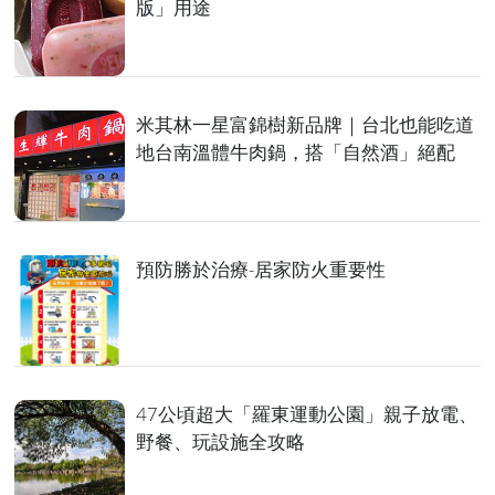
版」用途
米其林一星富錦樹新品牌｜台北也能吃道
地台南溫體牛肉鍋，搭「自然酒」絕配
預防勝於治療-居家防火重要性
47公頃超大「羅東運動公園」親子放電、
野餐、玩設施全攻略