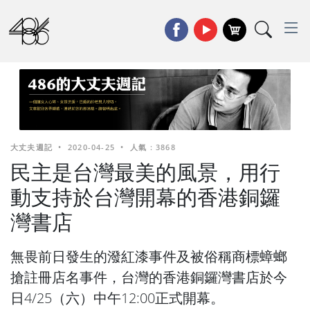
大丈夫週記
•
2020-04-25
•
人氣 : 3868
民主是台灣最美的風景，用行
動支持於台灣開幕的香港銅鑼
灣書店
無畏前日發生的潑紅漆事件及被俗稱商標蟑螂
搶註冊店名事件，台灣的香港銅鑼灣書店於今
日4/25（六）中午12:00正式開幕。