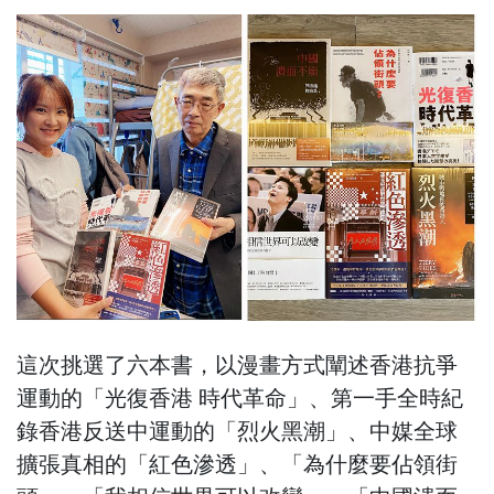
這次挑選了六本書，以漫畫方式闡述香港抗爭
運動的「光復香港 時代革命」、第一手全時紀
錄香港反送中運動的「烈火黑潮」、中媒全球
擴張真相的「紅色滲透」、「為什麼要佔領街