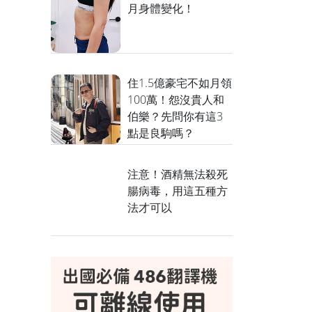
月身體變化！
住1.5億豪宅不如月領
100萬！怨沒貴人和
伯樂？先問你有這3
點是良駒嗎？
注意！酒精無法殺死
腸病毒，用這五種方
法才可以