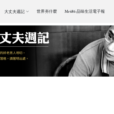
大丈夫週記
世界夯什麼
Mr486 品味生活電子報