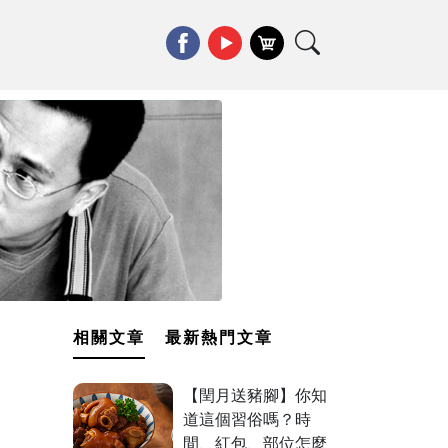
相關文章
最新熱門文章
【閏月送豬腳】你知
道這個習俗嗎？時
間、紅包、部位怎麼