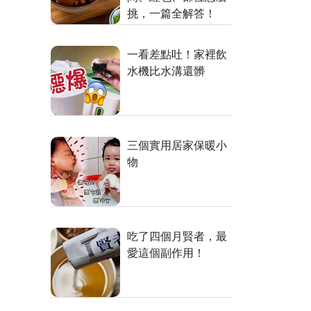
挑，一篇全解答！
一看差點吐！家裡飲
水機比水溝還髒
三個實用居家保暖小
物
吃了四個月賢者，最
愛這個副作用！