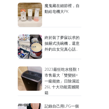
魔鬼藏在細節裡，自
動給皂機大PK
終於裝了夢寐以求的
抽屜式洗碗機，還意
外釣出女兒真心話..
2023最狂吃水怪獸！
市售最大「雙變頻×
一級能效」日除濕近
26L 十大功能震撼開
箱
記錄自己用LPG一個