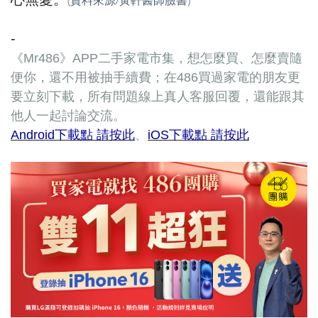
(資料來源/黃軒醫師臉書)
-
《Mr486》APP二手家電市集，想怎麼買、怎麼賣隨
便你，還不用被抽手續費；在486買過家電的朋友更
要立刻下載，所有問題線上真人客服回覆，還能跟其
他人一起討論交流。
Android下載點 請按此
、
iOS下載點 請按此