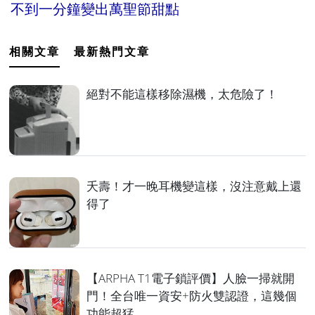
不到一分鐘變出萬聖節甜點
相關文章
最新熱門文章
絕對不能這樣移除濕機，太危險了！
夭壽！才一晚耳機變這樣，沒注意戴上還
得了
【ARPHA T1電子鎖評價】人臉一掃就開
門！全台唯一資安+防火雙認證，這幾個
功能超猛