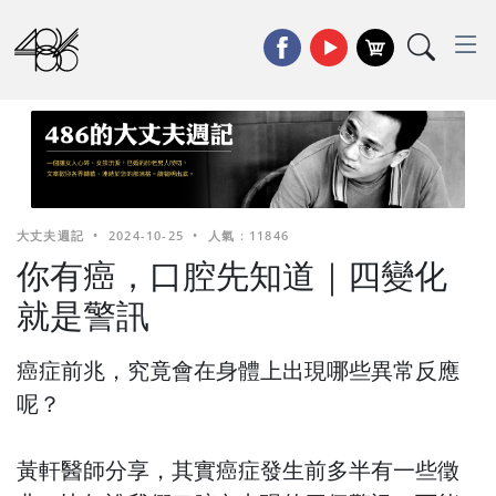
大丈夫週記
•
2024-10-25
•
人氣 : 11846
你有癌，口腔先知道｜四變化
就是警訊
癌症前兆，究竟會在身體上出現哪些異常反應
呢？
黃軒醫師分享，其實癌症發生前多半有一些徵