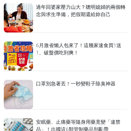
過年回婆家壓力山大？聰明媳婦的兩個轉
念與求生準備，把假期還給妳自己
6月激省懶人包來了！這幾家速食買1送
1、破盤價吃到爽！
口罩別急著丟！一秒變鞋子除臭神器
安眠藥、止痛藥等隨身用藥竟變「違禁
品」！出國這6類管制藥品別亂帶