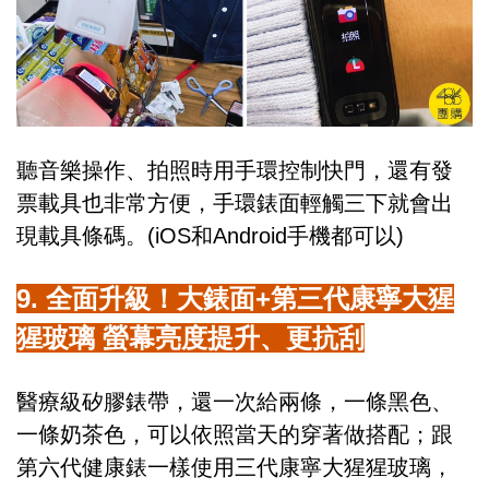
聽音樂操作、拍照時用手環控制快門，還有發
票載具也非常方便，手環錶面輕觸三下就會出
現載具條碼。(iOS和Android手機都可以)
9. 全面升級！大錶面+第三代康寧大猩
猩玻璃 螢幕亮度提升、更抗刮
醫療級矽膠錶帶，還一次給兩條，一條黑色、
一條奶茶色，可以依照當天的穿著做搭配；跟
第六代健康錶一樣使用三代康寧大猩猩玻璃，