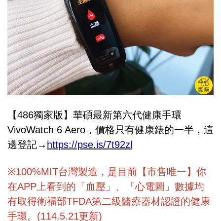
【486獨家版】華碩最新第六代健康手環
VivoWatch 6 Aero，價格只有健康錶的一半，這
邊登記→
https://pse.is/7t92zl
※100%MIT台灣製造，是目前【市售唯一】你
在APP上看到的「血壓」、「心電圖」數據均
有取得衛福部TFDA第二級醫療器材認證的健康
手環。(114.5.21更新)