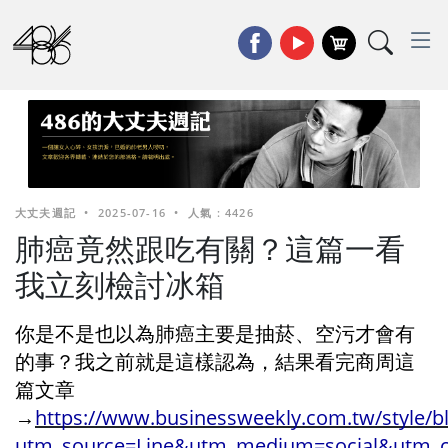
大丈夫週記
•
2025-07-16
•
人氣 : 4426
肺癌竟然跟吃有關？這篇一看
我立刻檢討冰箱
你是不是也以為肺癌主要是抽菸、空污才會有
的事？我之前就是這樣認為，結果看完商周這
篇文章
→
https://www.businessweekly.com.tw/style/b
utm_source=Line&utm_medium=social&utm_