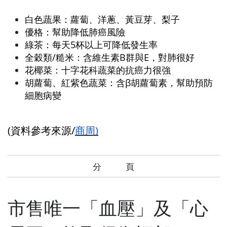
白色蔬果：蘿蔔、洋蔥、黃豆芽、梨子
優格：幫助降低肺癌風險
綠茶：每天5杯以上可降低發生率
全穀類/糙米：含維生素B群與E，對肺很好
花椰菜：十字花科蔬菜的抗癌力很強
胡蘿蔔、紅紫色蔬菜：含β胡蘿蔔素，幫助預防
細胞病變
(資料參考來源/
商周)
分 頁
市售唯一「血壓」及「心