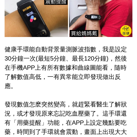
健康手環能自動背景量測脈波指數，我是設定
30分鐘一次(最短5分鐘、最長120分鐘)，然後
在手機APP上有所有數據和曲線圖能看，隨時
了解數值高低，一有異常能立即發現做出反
應。
發現數值怎麽突然變高，就趕緊看醫生了解狀
況，或才發現原來忘記吃血壓藥了。這手環還
有「用藥提醒」功能，在APP上設定幾點要吃
藥，時間到了手環就會震動，畫面上出現大大