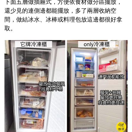
下面五層做抽屜式，方便依食材做分區擺放，
還少見的連側邊都能擺放，多了兩層收納空
間，做結冰水、冰棒或料理包放這邊都很好拿
取。