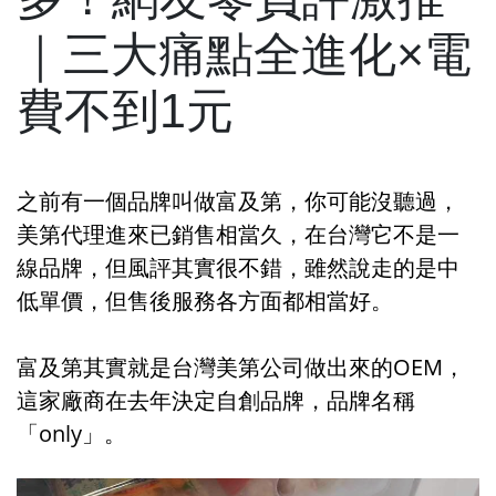
｜三大痛點全進化×電
費不到1元
之前有一個品牌叫做富及第，你可能沒聽過，
美第代理進來已銷售相當久，在台灣它不是一
線品牌，但風評其實很不錯，雖然說走的是中
低單價，但售後服務各方面都相當好。
富及第其實就是台灣美第公司做出來的OEM，
這家廠商在去年決定自創品牌，品牌名稱
「only」。