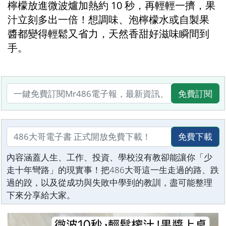
檸檬放進微波爐加熱約 10 秒，再輕輕一擠，果
汁立刻多出一倍！想調味、泡檸檬水或自製果
醬都變得輕鬆又省力，天然香甜好滋味瞬間到
手。
免費訂閱
免費下載
內容涵蓋人生、工作、投資、學校沒有教卻能讓你「少
走十年彎路」的現實事！把486大哥這一生走過的路、跌
過的跤，以及從成功與失敗中學到的教訓，盡可能整理
下來分享給大家。