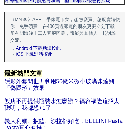
冷凍櫃 486限時優惠再加碼
櫃
486限時優惠再加碼
馬馬
《Mr486》APP二手家電市集，想怎麼買、怎麼賣隨便
你，免手續費；在486買過家電的朋友更要立刻下載，
所有問題線上真人客服回覆，還能與其他人一起討論
交流。
→
Android 下載點請按此
→
iOS 下載點請按此
最新熱門文章
隱形外套問世！利用50微米微小玻璃珠達到
「偽隱形」效果
飯店不再提供瓶裝水怎麼辦？福容福隆這招太
聰明，我都想+1了
義大利麵、披薩、沙拉都好吃，BELLINI Pasta 
Pasta真心有推！