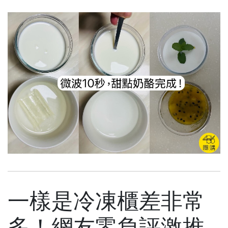
一樣是冷凍櫃差非常
多！網友零負評激推