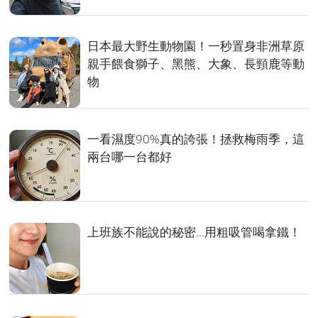
日本最大野生動物園！一秒置身非洲草原
親手餵食獅子、黑熊、大象、長頸鹿等動
物
一看濕度90%真的誇張！拯救梅雨季，這
兩台哪一台都好
上班族不能說的秘密...用粗吸管喝拿鐵！