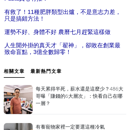
有救了！11種肥胖類型出爐，不是意志力差，
只是搞錯方法！
運勢不好、身體不好 農曆七月趕緊這樣做
人生開外掛的真天才「翟神」，卻敗在創業最
致命盲點，3億全數歸零！
相關文章
最新熱門文章
每天累得半死，薪水還是這麼少？486大
哥曝「賺錢的6大層次」：快看自己在哪
一層？
有養寵物家裡一定要選這種冷氣