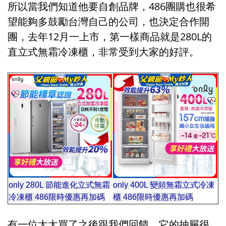
所以當我們知道他要自創品牌，486團購也很希
望能夠多鼓勵台灣自己的公司，也決定合作開
團，去年12月一上市，第一樣商品就是280L的
直立式無霜冷凍櫃，非常受到大家的好評。
only 280L 節能進化立式無霜
only 400L 變頻無霜立式冷凍
冷凍櫃 486限時優惠再加碼
櫃
486限時優惠再加碼
馬馬
有一位太太買了之後跟我們回饋，它的抽屜很