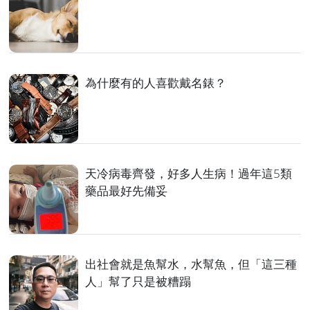
為什麼有的人喜歡戴名錶？
天冷病毒齊發，好多人生病！過年這5類
藥品最好先備妥
出社會就是魚幫水，水幫魚，但「這三種
人」幫了只是被糟蹋