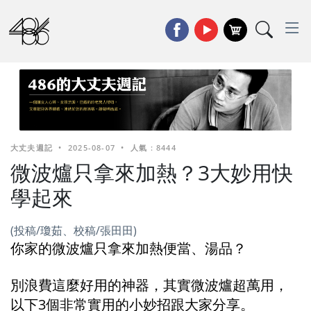
大丈夫週記
•
2025-08-07
•
人氣 : 8444
微波爐只拿來加熱？3大妙用快
學起來
(投稿/瓊茹、校稿/張田田)
你家的微波爐只拿來加熱便當、湯品？
別浪費這麼好用的神器，其實微波爐超萬用，
以下3個非常實用的小妙招跟大家分享。