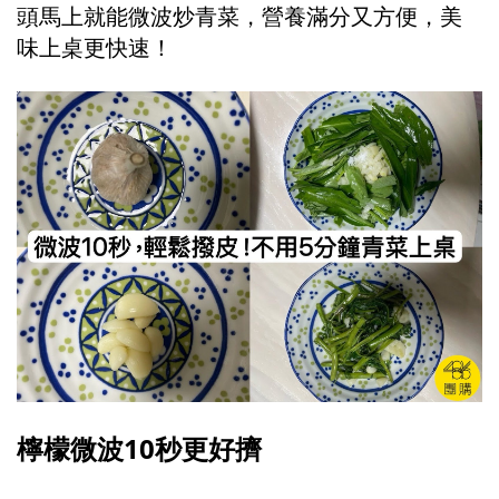
頭馬上就能微波炒青菜，營養滿分又方便，美
味上桌更快速！
檸檬微波10秒更好擠