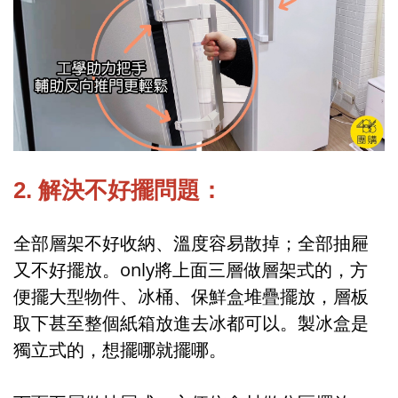
2. 解決不好擺問題：
全部層架不好收納、溫度容易散掉；全部抽屜
又不好擺放。only將上面三層做層架式的，方
便擺大型物件、冰桶、保鮮盒堆疊擺放，層板
取下甚至整個紙箱放進去冰都可以。製冰盒是
獨立式的，想擺哪就擺哪。