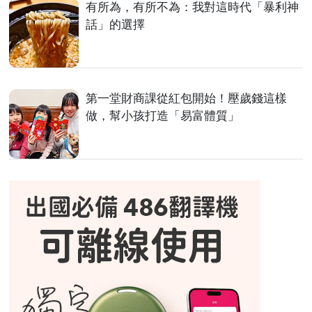
有所為，有所不為：我對這時代「暴利神
話」的選擇
第一堂財商課從紅包開始！壓歲錢這樣
做，幫小孩打造「易富體質」