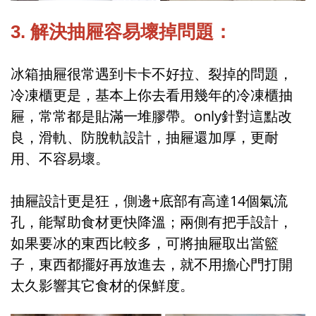
3. 解決抽屜容易壞掉問題：
冰箱抽屜很常遇到卡卡不好拉、裂掉的問題，
冷凍櫃更是，基本上你去看用幾年的冷凍櫃抽
屜，常常都是貼滿一堆膠帶。only針對這點改
良，滑軌、防脫軌設計，抽屜還加厚，更耐
用、不容易壞。
抽屜設計更是狂，側邊+底部有高達14個氣流
孔，能幫助食材更快降溫；兩側有把手設計，
如果要冰的東西比較多，可將抽屜取出當籃
子，東西都擺好再放進去，就不用擔心門打開
太久影響其它食材的保鮮度。