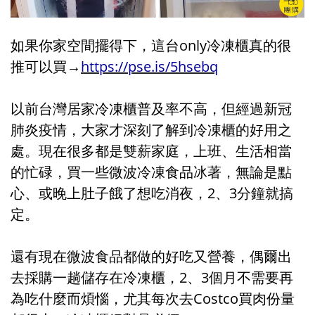
如果你家空間擺得下，這台only冷凍櫃真的很
推可以買→
https://pse.is/5hsebq
以前台灣居家冷凍櫃普及率不高，但經過新冠
肺炎疫情，大家才深刻了解到冷凍櫃的好用之
處。現在很多都是雙薪家庭，上班、生活相當
的忙碌，買一些微波冷凍食品冰著，無論是點
心、或晚上肚子餓了想吃消夜，2、3分鐘就搞
定。
還有現在微波食品都做的好吃又營養，偶爾出
去採購一趟儲存在冷凍櫃，2、3個月不需要再
為吃什麼而煩惱，尤其每次去Costco買肉份量