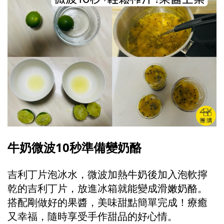
牛奶微波10秒準備變奶酪
吉利丁片泡冰水，微波加熱牛奶後加入泡軟擰
乾的吉利丁片，放進冰箱就能變成滑嫩奶酪。
搭配剛做好的果醬，美味甜點簡單完成！療癒
又幸福，隨時享受手作甜品的好心情。