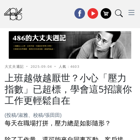
大丈夫週記
•
2025-09-04
•
人氣 : 4603
上班越做越厭世？小心「壓力
指數」已超標，學會這5招讓你
工作更輕鬆自在
(投稿/淑雅、校稿/張田田)
每天在職場打拼，壓力總是如影隨形？
除了工作量，還可能來自同事互動、客戶接