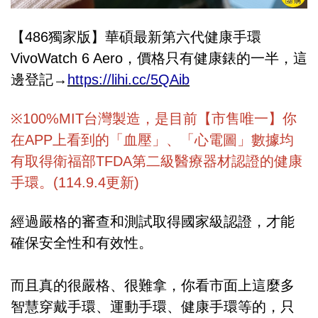
【486獨家版】華碩最新第六代健康手環
VivoWatch 6 Aero，價格只有健康錶的一半，這
邊登記→
https://lihi.cc/5QAib
※100%MIT台灣製造，是目前【市售唯一】你
在APP上看到的「血壓」、「心電圖」數據均
有取得衛福部TFDA第二級醫療器材認證的健康
手環。(114.9.4更新)
經過嚴格的審查和測試取得國家級認證，才能
確保安全性和有效性。
而且真的很嚴格、很難拿，你看市面上這麼多
智慧穿戴手環、運動手環、健康手環等的，只