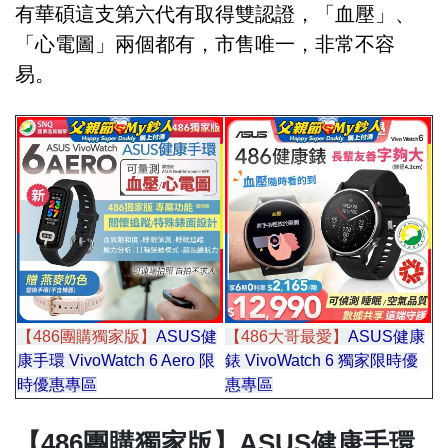
有華碩這支第六代有取得雙認證，「血壓」、
「心電圖」兩個都有，市售唯一，非常不容
易。
【486團購獨家版】
ASUS健
【486大哥最愛】
ASUS健康
康手環 VivoWatch 6 Aero 限
錶 VivoWatch 6 獨家限時優
時優惠專區
惠專區
區區
【486團購獨家版】ASUS健康手環