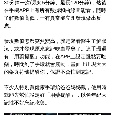
30分鐘一次(最短5分鐘、最長120分鐘)，然後
在手機APP上有所有數據和曲線圖能看，隨時
了解數值高低，一有異常能立即發現做出反
應。
發現數值怎麽突然變高，就趕緊看醫生了解狀
況，或才發現原來忘記吃血壓藥了。這手環還
有「用藥提醒」功能，在APP上設定幾點要吃
藥，時間到了手環就會震動，畫面上出現大大
的藥丸符號提醒你，保證不會忙到忘記。
不少人特別買健康手環給爸爸媽媽戴，使用時
就能先幫忙設定好「用藥提醒」，以免年紀大
記性不好忘記吃藥。