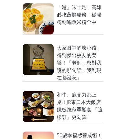
「港」味十足！高雄
必吃蒸鮮腸粉，從腸
粉到鯧魚米粉全中
大家眼中的壞小孩，
得到傑出校友的榮
譽！「老師，您對我
說的那句話，我到現
在都沒忘」
和牛、鹿菲力都上
桌！JR東日本大飯店
鐵板燒秋季饗宴 「這
樣訂」更划算！
50歲幸福感養成術！