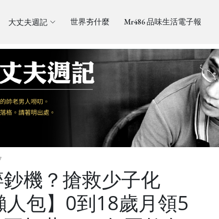
大丈夫週記
世界夯什麼
Mr486 品味生活電子報
7
碎鈔機？搶救少子化
懶人包】0到18歲月領5