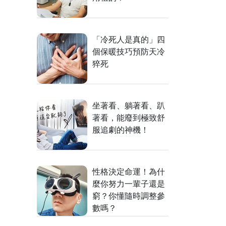
「冷死人是真的」四
個保暖技巧預防天冷
猝死
坐著看、躺著看、趴
著看，能廢到極致舒
服追劇的神機！
性格決定命運！為什
麼你努力一輩子還是
窮？你懂隨時調整參
數嗎？