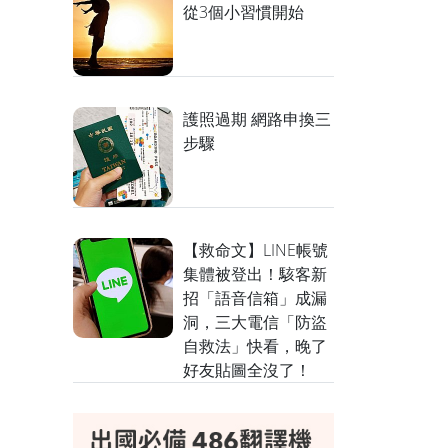
從3個小習慣開始
護照過期 網路申換三
步驟
【救命文】LINE帳號
集體被登出！駭客新
招「語音信箱」成漏
洞，三大電信「防盜
自救法」快看，晚了
好友貼圖全沒了！