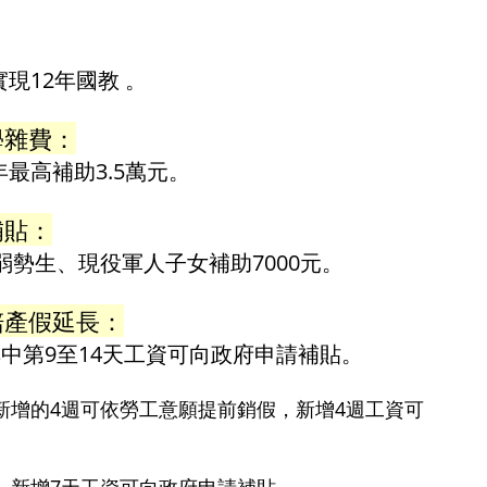
現12年國教 。
學雜費：
最高補助3.5萬元。
補貼：
弱勢生、現役軍人子女補助7000元。
陪產假延長：
其中第9至14天工資可向政府申請補貼。
，新增的4週可依勞工意願提前銷假，新增4週工資可