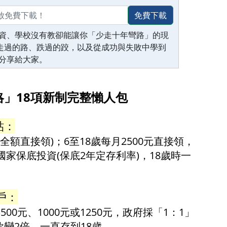
免費下載
資、學校沒有教卻能讓你「少走十年彎路」的現
生走過的路、跌過的跤，以及從成功與失敗中學到
分享給大家。
」18項新制完整懶人包 
貼：
(全額直接領)；6至18歲每月2500元直接領，
國家保底投資(保底2年定存利率)，18歲時一
戶：
00元、1000元或1250元，政府採「1：1」
變2倍，一直存到18歲。