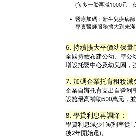
(每多一胎再減1000元，
醫療加碼：新生兒疾病篩
專責醫師服務擴大到未滿
6. 持續擴大平價幼保量
全國持續布建公幼、準公
增設托嬰中心及幼兒園，
7. 加碼企業托育租稅減
企業自辦托育支出自營利事
設施最高補助500萬元，
8. 學貸利息再調降：
學貸利息減少1%(利率從1.
後2年開始還)。