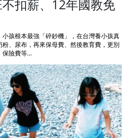
不扣薪、12年國教免
，小孩根本最強「碎鈔機」，在台灣養小孩真
奶粉、尿布，再來保母費、然後教育費，更別
險費等...