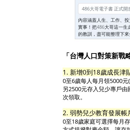
內容涵蓋人生、工作、投
實事！把486大哥這一
的教訓，盡可能整理下來
「台灣人口對策新戰略
1. 新增0到18歲成長津
0至6歲每人每月領5000元
另2500元存入兒少專戶由
次領取。
2. 弱勢兒少教育發展帳
0至18歲家庭可選擇每月存5
方式提撥對應金額，讓存款