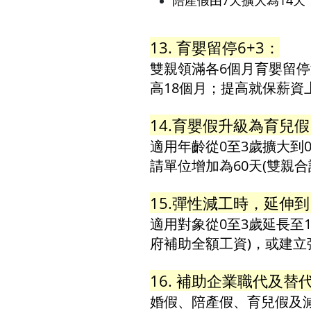
陪產假由7天擴大為14天
13. 育嬰留停6+3：
雙親領滿各6個月育嬰留停
高18個月；提高就保薪資
14.育嬰假升級為育兒
適用年齡從0至3歲擴大到
請單位增加為60天(雙親合
15.彈性減工時，延伸到
適用對象從0至3歲延長至
府補助全額工資)，或建立
16. 補助企業職代及替
婚假、陪產假、育兒假及