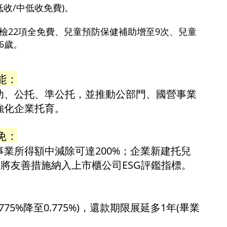
低收/中低收免費)。
檢22項全免費、兒童預防保健補助增至9次、兒童
6歲。
能：
幼、公托、準公托，並推動公部門、國營事業
強化企業托育。
免：
業所得額中減除可達200%；企業新建托兒
並將友善措施納入上市櫃公司ESG評鑑指標。
775%降至0.775%)，還款期限展延多1年(畢業