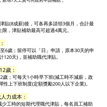
，新增7天工資可向政府申請補貼 。
津貼(8成薪)後，可各再多請領3個月，合計最
上限，津貼補助最高可超過4萬元。
假：
0至6歲；留停可以「日」申請，原本30天的申
計120天)，並補助職代津貼。
12歲：
12歲；可每天1小時早下班(減工時不減薪，政
彈性上下班制度(定額獎勵200人以下企業)。
代人力成本：
減少工時的短期代理職代津貼，每名員工補助