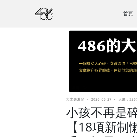
首頁
大丈夫週記
•
2026-05-27
•
人氣 : 326
小孩不再是
【18項新制