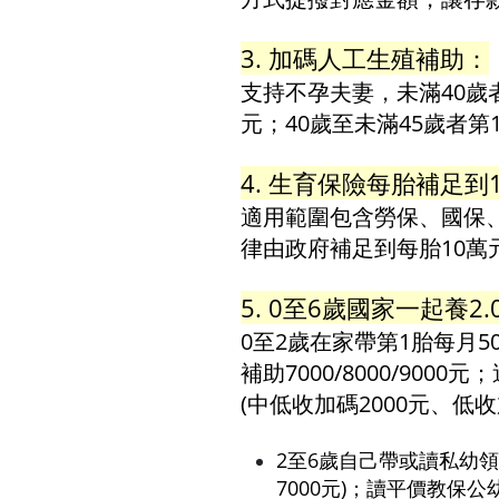
3. 加碼人工生殖補助：
支持不孕夫妻，未滿40歲者
元；40歲至未滿45歲者第
4. 生育保險每胎補足到
適用範圍包含勞保、國保
律由政府補足到每胎10萬
5. 0至6歲國家一起養2.
0至2歲在家帶第1胎每月50
補助7000/8000/9000元
(中低收加碼2000元、低收
2至6歲自己帶或讀私幼領育
7000元)；讀平價教保公