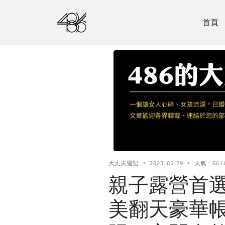
首頁
大丈夫週記
•
2023-05-29
•
人氣 : 661
親子露營首
美翻天豪華