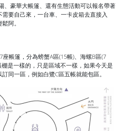
陽、豪華大帳篷、還有生態活動可以報名帶著
不需要自己來，一台車、一卡皮箱去直接入
輕鬆阿。
座帳篷，分為螃蟹A區(15帳)、海螺B區(7
區。帳棚是一樣的，只是區域不一樣，如果今天是
以訂同一區，例如白鷺C區五帳就能包區。