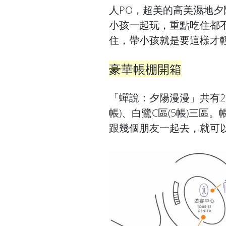
人PO，
超美的高
美濕地夕
小孩一起玩，重點吃住都
住，帶小孩就是要這樣才
豪華帳棚開箱
「蟬說：夕陽漫漫」共有27
帳)、白鷺C區(5帳)三
跟幾個朋友一起去，就可