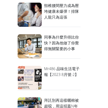
頸椎腰間壓力成為壓
垮健康未爆彈！排隊
人龍只為這張
同事為什麼升得比你
快？因為他做了你覺
得無關緊要的小事
Mr486 品味生活電子
報【2023 8月號-2】
拜託別再這樣曬棉被
超噁，用這招蓋N年