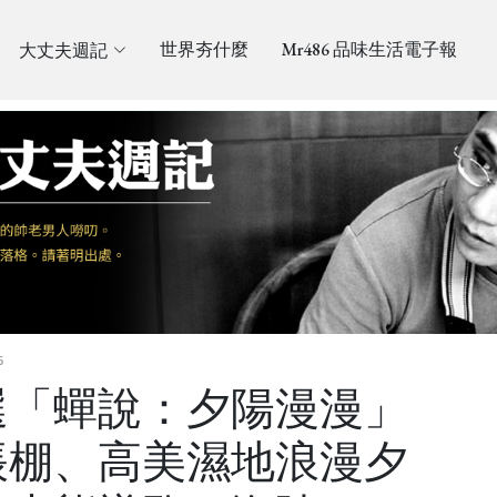
大丈夫週記
世界夯什麼
Mr486 品味生活電子報
6
選「蟬說：夕陽漫漫」
帳棚、高美濕地浪漫夕