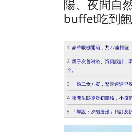
陽、夜間自
buffet吃到
1.
豪華帳棚開箱，共27座帳篷
2.
親子友善淋浴、浴廁設計，環
全
。
3.
一泊二食方案，驚喜連連早
4.
夜間生態導覽初體驗，小孩
5.
「蟬說：夕陽漫漫」預訂及