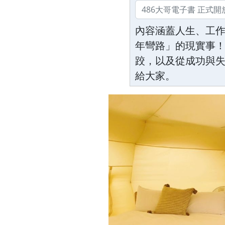
內容涵蓋人生、工
年彎路」的現實事！
跤，以及從成功與
給大家。