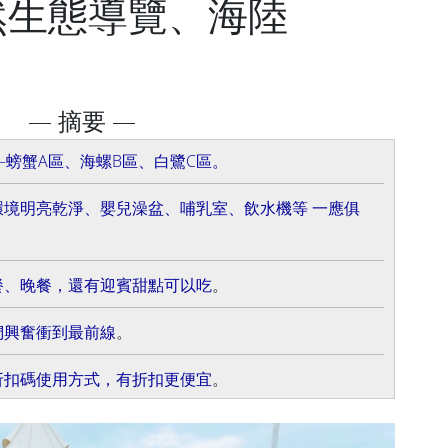
然生態導覽、海陸
飽
— 摘要 —
—螃蟹A區、海螺B區、白鷺C區。
境明亮乾淨、嬰兒澡盆、哺乳室、飲水機等 一應俱
餐、晚餐，還有迎賓甜點可以吃
。
們興奮衝到最前線
。
折扣碼使用方式，有折扣更便宜
。