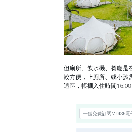
但廁所、飲水機、餐廳是
較方便，上廁所、或小孩
這區，帳棚入住時間16:00