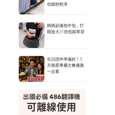
也能秒乾淨
媽媽必備包中包，打
開放大31倍也能單背
生日證件準備好！9
月壽星專屬大餐優惠
一次看