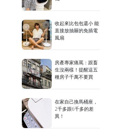
收起來比包包還小 能
直接放抽屜的免插電
風扇
房產專家痛罵：跟畜
生沒兩樣！提醒這五
種房子千萬不要買
在家自己換馬桶座，
2千多跟6千多的差
異！