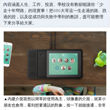
內容涵蓋人生、工作、投資、學校沒有教卻能讓你「少
走十年彎路」的現實事！把486大哥這一生走過的路、跌
過的跤，以及從成功與失敗中學到的教訓，盡可能整理
下來分享給大家。
▲內建介面當然以簡單好使用為主，頭像畫的介面，就算小
朋友也會用，看到想要通話的對象，按一下就能接通，非常