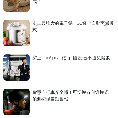
病！
史上最強大的電子鍋，32種全自動烹煮模
式
穿上IconSpeak旅行T恤 語言不通免緊張！
智慧自行車安全帽！可切換方向燈模式、
偵測碰撞自動警報