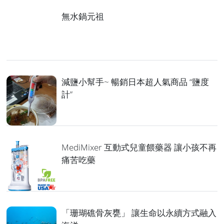
無水鍋元祖
減鹽小幫手~ 暢銷日本超人氣商品 “鹽度
計”
MediMixer 互動式兒童餵藥器 讓小孩不再
痛苦吃藥
「珊瑚礁骨灰甕」 讓生命以永續方式融入