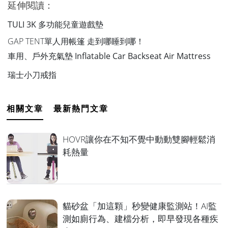
延伸閱讀：
TULI 3K 多功能兒童遊戲墊
GAP TENT單人用帳篷 走到哪睡到哪！
車用、戶外充氣墊 Inflatable Car Backseat Air Mattress
瑞士小刀戒指
相關文章
最新熱門文章
HOVR讓你在不知不覺中動動雙腳輕鬆消
耗熱量
貓砂盆「加這顆」秒變健康監測站！AI監
測如廁行為、建檔分析，即早發現各種疾