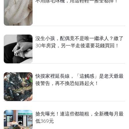
不用除毛球機，用這輕輕一擦全都掉！
沒生小孩，配偶竟不是唯一繼承人？繳了
30年房貸，另一半走後還要花錢買回！
快摸家裡延長線，「這觸感」是老天爺最
後警告，再不換恐短路起火！
搶先曝光！連這些都能租，全新機每月最
低369元