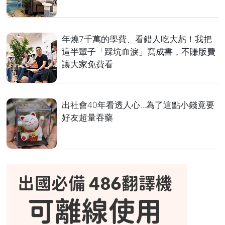
年燒7千萬的學費、看錯人吃大虧！我把
這半輩子「踩坑血淚」寫成書，不賺版費
讓大家免費看
出社會40年看透人心...為了這點小錢竟要
好友超量吞藥