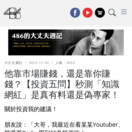
大丈夫週記
•
2025-11-04
•
人氣 : 2856
他靠市場賺錢，還是靠你賺
錢？【投資五問】秒測「知識
網紅」是真有料還是偽專家！
關於投資我的建議！
朋友說：「大哥，我最近在看某某Youtuber、