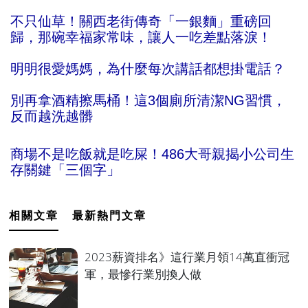
不只仙草！關西老街傳奇「一銀麵」重磅回
歸，那碗幸福家常味，讓人一吃差點落淚！
明明很愛媽媽，為什麼每次講話都想掛電話？
別再拿酒精擦馬桶！這3個廁所清潔NG習慣，
反而越洗越髒
商場不是吃飯就是吃屎！486大哥親揭小公司生
存關鍵「三個字」
相關文章
最新熱門文章
2023薪資排名》這行業月領14萬直衝冠
軍，最慘行業別換人做