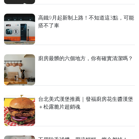
高鐵9月起新制上路！不知道這3點，可能
搭不了車
廚房最髒的六個地方，你有確實清潔嗎？
台北美式漢堡推薦｜發福廚房花生醬漢堡
＋松露脆片超銷魂