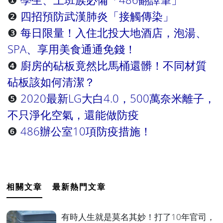
❷
四招預防武漢肺炎「接觸傳染」
❸
每日限量！入住北投大地酒店，泡湯、
SPA、享用美食通通免錢！
❹
廚房的砧板竟然比馬桶還髒！不同材質
砧板該如何清潔？
❺
2020最新LG大白4.0，500萬奈米離子，
不只淨化空氣，還能做防疫
❻
486辦公室10項防疫措施！
相關文章
最新熱門文章
有時人生就是莫名其妙！打了10年官司，