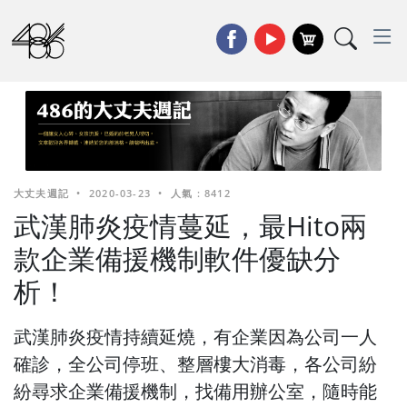
大丈夫週記
•
2020-03-23
•
人氣 : 8412
武漢肺炎疫情蔓延，最Hito兩
款企業備援機制軟件優缺分
析！
武漢肺炎疫情持續延燒，有企業因為公司一人
確診，全公司停班、整層樓大消毒，各公司紛
紛尋求企業備援機制，找備用辦公室，隨時能