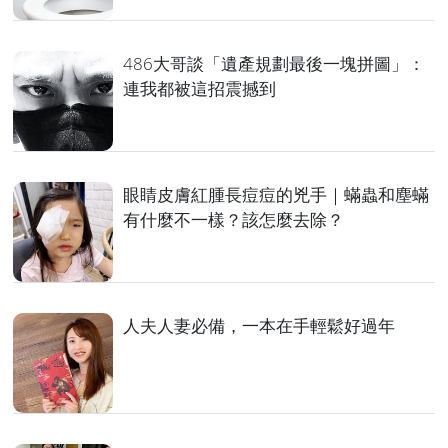
486大哥談「遺產規劃最後一塊拼圖」：
連我都被這招震撼到
眼睛皮膚紅腫長痘痘的兇手｜蟎蟲和塵蟎
有什麼不一樣？該怎麼去除？
人夫人妻必備，一本在手輕鬆好過年