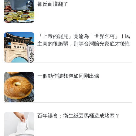
卻反而賺翻了
「上帝的寵兒」竟淪為「世界乞丐」！民
主真的很脆弱，別等台灣賠光家底才後悔
一個動作讓麵包如同剛出爐
百年誤會：衛生紙丟馬桶造成堵塞？