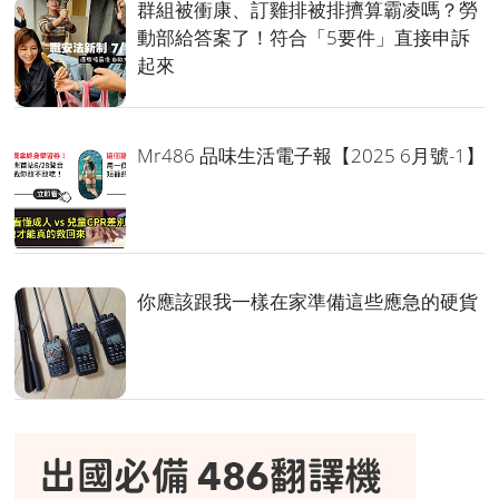
群組被衝康、訂雞排被排擠算霸凌嗎？勞
動部給答案了！符合「5要件」直接申訴
起來
Mr486 品味生活電子報【2025 6月號-1】
你應該跟我一樣在家準備這些應急的硬貨