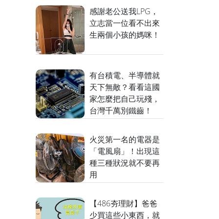
感謝老公送我LPG，
立志當一位看不出來
生兩個小孩的媽咪！
有台積電、半導體就
天下無敵？看看這國
家怎麼把自己玩殘，
台灣千萬別鐵齒！
火災第一名的電器是
「電風扇」！出現這
種三種狀況就不要再
用
【486夯理財】爸爸
少買這些小東西，就