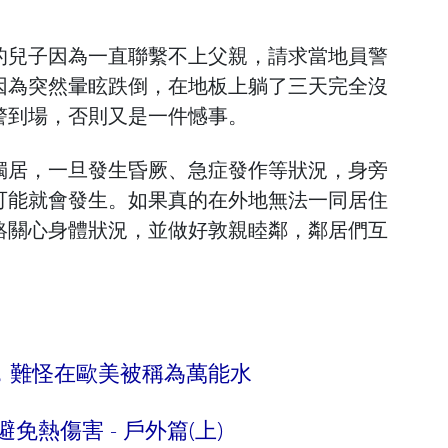
的兒子因為一直聯繫不上父親，請求當地員警
因為突然暈眩跌倒，在地板上躺了三天完全沒
警到場，否則又是一件憾事。
獨居，一旦發生昏厥、急症發作等狀況，身旁
可能就會發生。如果真的在外地無法一同居住
絡關心身體狀況，並做好敦親睦鄰，鄰居們互
，難怪在歐美被稱為萬能水
免熱傷害 - 戶外篇(上)