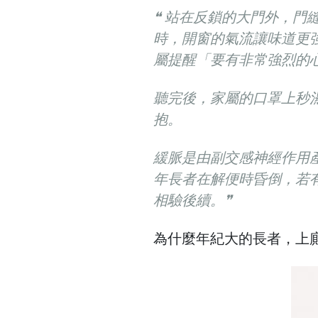
❝ 站在反鎖的大門外，門
時，開窗的氣流讓味道更
屬提醒「要有非常強烈的
聽完後，家屬的口罩上秒
抱。
緩脈是由副交感神經作用
年長者在解便時昏倒，若
相驗後續
。❞
為什麼年紀大的長者，上