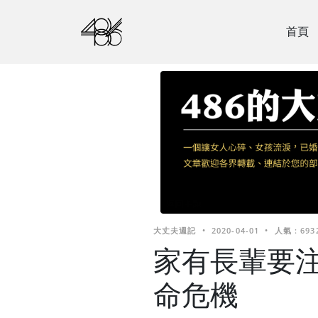
首頁
大丈夫週記
•
2020-04-01
•
人氣 : 693
家有長輩要注
命危機