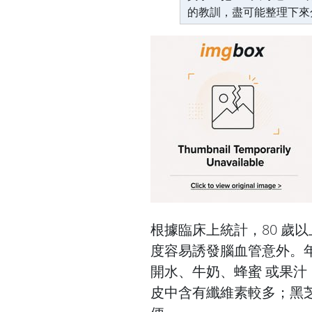
的教訓，盡可能整理下來
根據臨床上統計，80 歲
度容易誘發腦血管意外。
開水、牛奶、蜂蜜 或果
皮中含有纖維素較多；黑