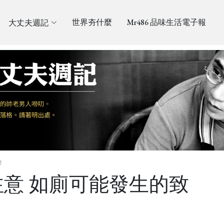
大丈夫週記
世界夯什麼
Mr486 品味生活電子報
2
意 如廁可能發生的致