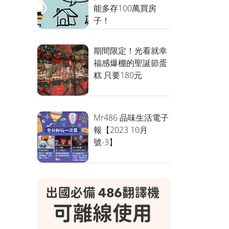
能多存100萬買房
子！
期間限定！光看就幸
福感爆棚的聖誕節蛋
糕 只要180元
Mr486 品味生活電子
報【2023 10月
號-3】