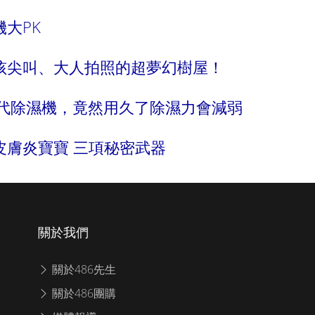
大PK
孩尖叫、大人拍照的超夢幻樹屋！
四代除濕機，竟然用久了除濕力會減弱
皮膚炎寶寶 三項秘密武器
關於我們
關於486先生
關於486團購