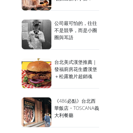
公司最可怕的，往往
不是競爭，而是小圈
圈與耳語
台北美式漢堡推薦｜
發福廚房花生醬漢堡
＋松露脆片超銷魂
《486必點》台北西
華飯店・TOSCANA義
大利餐廳