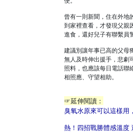
便。
曾有一則新聞，住在外地
到家裡查看，才發現父親
進食，還好兒子有聯繫員
建議別讓年事已高的父母
無人及時伸出援手，悲劇
照料，也應該每日電話聯
相照應、守望相助。
☞延伸閱讀：
臭氧水原來可以這樣用
熱！四招戰勝體感溫度 避