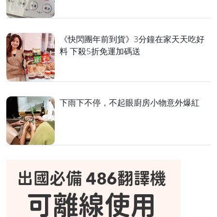
《快閃團年前到貨》3分鐘在家天天吃好
料 下殺5折免運加碼送
下雨下不停，不起眼廚房小物意外爆紅