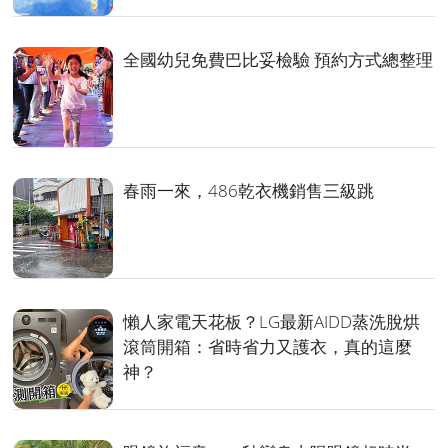
全國幼兒免費巴比妥檢驗 預約方式總整理
春雨一來，486乾衣機銷售三級跳
懶人家電天花板？LG最新AIDD蒸洗脫烘
滾筒開箱：省時省力又護衣，真的這麼
神？