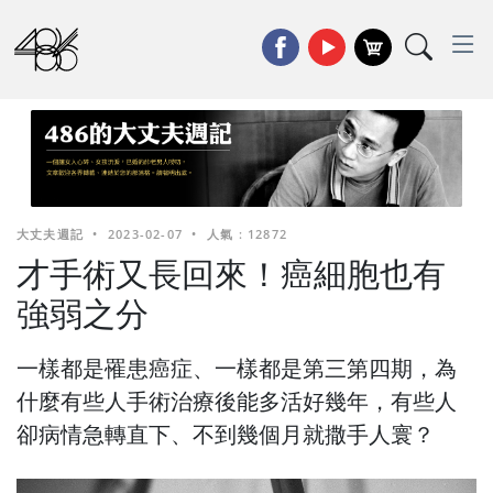
大丈夫週記
•
2023-02-07
•
人氣 : 12872
才手術又長回來！癌細胞也有
強弱之分
一樣都是罹患癌症、一樣都是第三第四期，為
什麼有些人手術治療後能多活好幾年，有些人
卻病情急轉直下、不到幾個月就撒手人寰？