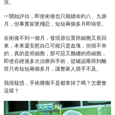
況。
一開始評估，即使術後也只能續命約八、九個
月，但事實卻更殘忍，短短兩個多月即病世。
在術後不到一個月，發現原位置癌細胞又長回
來，本來還安慰自己可能只是血塊，但很不幸
的，真的是癌細胞，那可惡又難纏的癌細胞，
即使在經過多次治療與手術，從確認罹癌到離
世只有短短兩個多月，讓整家人措手不及。
我很疑惑，手術腫瘤不是都拿掉了嗎？怎麼會
這樣？