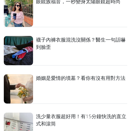
眼鏡族福音，一秒變身太陽眼鏡超時尚
襪子內褲衣服混洗沒關係？醫生一句話嚇
到臉歪
婚姻是愛情的墳墓？看你有沒有用對方法
洗少量衣服超好用！有15分鐘快洗的直立
式和滾筒