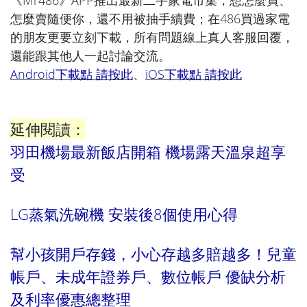
《Mr486》APP推出最新二手家電市集，想怎麼買、
怎麼賣隨便你，還不用被抽手續費；在486買過家電
的朋友更要立刻下載，所有問題線上真人客服回覆，
還能跟其他人一起討論交流。
Android下載點 請按此
、
iOS下載點 請按此
延伸閱讀：
羽田機場最新飯店開箱 機場露天溫泉超享
受
LG蒸氣洗碗機 安裝後8個使用心得
幫小孩開戶存錢，小心存越多賠越多！兒童
帳戶、未成年證券戶、數位帳戶 優缺分析
及利率優惠總整理