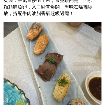
炙燒，香氣直接衝上來，最犯規的是上面那一
顆顆鮭魚卵，入口瞬間爆開，海味在嘴裡綻
放，搭配牛肉油脂香氣超級過癮！