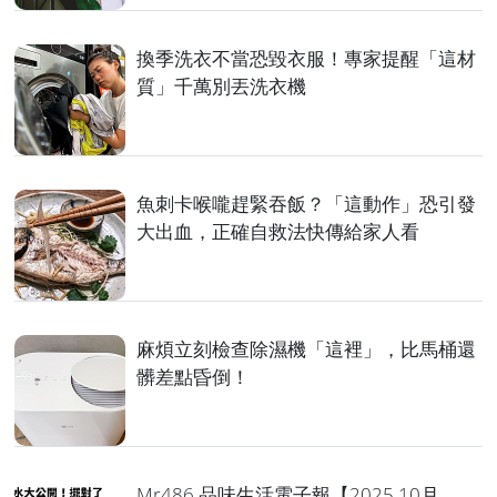
換季洗衣不當恐毀衣服！專家提醒「這材
質」千萬別丟洗衣機
魚刺卡喉嚨趕緊吞飯？「這動作」恐引發
大出血，正確自救法快傳給家人看
麻煩立刻檢查除濕機「這裡」，比馬桶還
髒差點昏倒！
Mr486 品味生活電子報【2025 10月