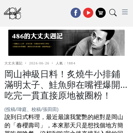
大丈夫週記
•
2026-06-26
•
人氣 : 1884
岡山神級日料！炙燒牛小排鋪
滿明太子、鮭魚卵在嘴裡爆開...
吃完一貫直接原地被圈粉！
(投稿/瑋庭、校稿/張田田)
說到日式料理，最近最讓我驚艷的絕對是岡山
的「春櫻壽司」，本來那天只是想找個地方簡