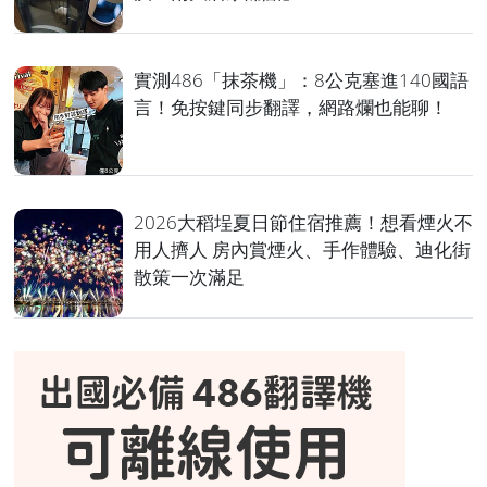
實測486「抹茶機」：8公克塞進140國語
言！免按鍵同步翻譯，網路爛也能聊！
2026大稻埕夏日節住宿推薦！想看煙火不
用人擠人 房內賞煙火、手作體驗、迪化街
散策一次滿足