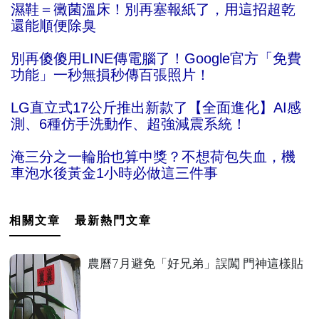
濕鞋＝黴菌溫床！別再塞報紙了，用這招超乾
還能順便除臭
別再傻傻用LINE傳電腦了！Google官方「免費
功能」一秒無損秒傳百張照片！
LG直立式17公斤推出新款了【全面進化】AI感
測、6種仿手洗動作、超強減震系統！
淹三分之一輪胎也算中獎？不想荷包失血，機
車泡水後黃金1小時必做這三件事
相關文章
最新熱門文章
農曆7月避免「好兄弟」誤闖 門神這樣貼