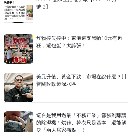
號-2】
炸物控失控中：東港這支黑輪10元有夠
狂，還包蛋？太誇張！
美元升值、黃金下跌，市場在說什麼？川
普關稅政策深水區
這台是我用過最「不務正業」卻強到離譜
的除濕機！烘鞋、乾衣只是基本，還能解
決「兩大居家痛點」！