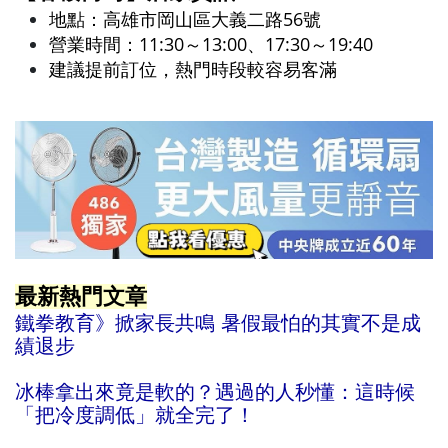
地點：高雄市岡山區大義二路56號
營業時間：11:30～13:00、17:30～19:40
建議提前訂位，熱門時段較容易客滿
最新熱門文章
鐵拳教育》掀家長共鳴 暑假最怕的其實不是成
績退步
冰棒拿出來竟是軟的？遇過的人秒懂：這時候
「把冷度調低」就全完了！