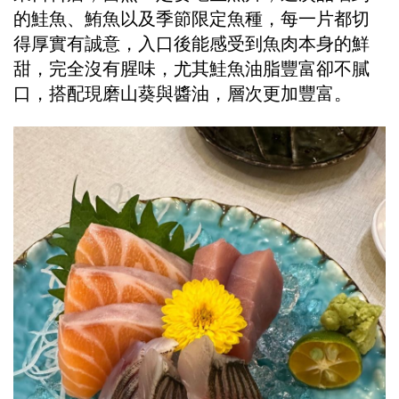
的鮭魚、鮪魚以及季節限定魚種，每一片都切
得厚實有誠意，入口後能感受到魚肉本身的鮮
甜，完全沒有腥味，尤其鮭魚油脂豐富卻不膩
口，搭配現磨山葵與醬油，層次更加豐富。