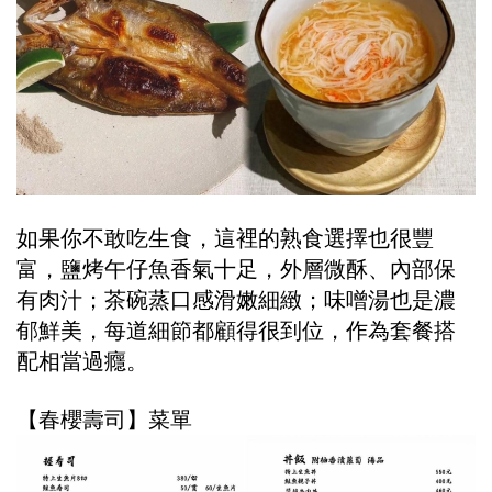
如果你不敢吃生食，這裡的熟食選擇也很豐
富，鹽烤午仔魚香氣十足，外層微酥、內部保
有肉汁；茶碗蒸口感滑嫩細緻；味噌湯也是濃
郁鮮美，每道細節都顧得很到位，作為套餐搭
配相當過癮。
【春櫻壽司】菜單