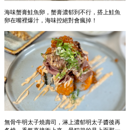
海味蟹膏鮭魚卵，蟹膏濃郁到不行，搭上鮭魚
卵在嘴裡爆汁，海味控絕對會瘋掉！
無骨牛明太子燒壽司，淋上濃郁明太子醬後再