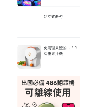
站立式飯勺
免清理果渣的JUISIR
冷壓果汁機