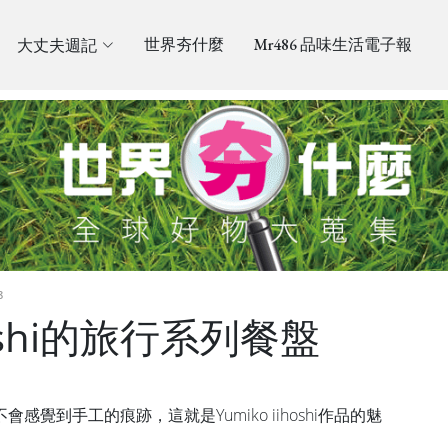
大丈夫週記
世界夯什麼
Mr486 品味生活電子報
8
ihoshi的旅行系列餐盤
覺到手工的痕跡，這就是Yumiko iihoshi作品的魅
。