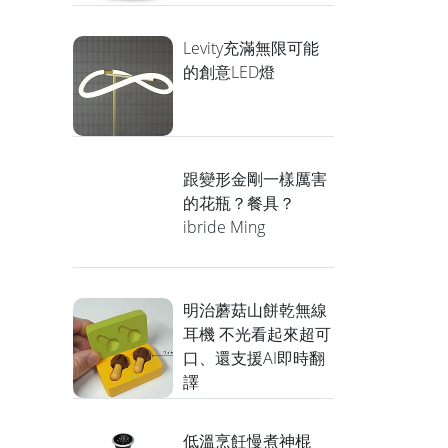
Levity充滿無限可能
的創意LED燈
跟變形金剛一樣厲害
的花瓶？餐具？
ibride Ming
明治蘑菇山餅乾無線
耳機 不光看起來超可
口、還支援AI即時翻
譯
低溫烹飪慢煮神棍