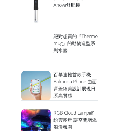
Anova舒肥棒
絕對想買的『Thermo
mug』的動物造型系
列水壺
百慕達推首款手機
Balmuda Phone 曲面
背蓋絕美設計展現日
系高質感
RGB Cloud Lamp繽
紛雲團燈 讓空間增添
浪漫氛圍