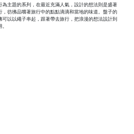
』以旅行為主題的系列，在最近充滿人氣，設計的想法則是盛著
行，彷彿品嚐著旅行中的點點滴滴和當地的味道。盤子的
彿可以以繩子串起，跟著帶去旅行，把浪漫的想法設計到
用。