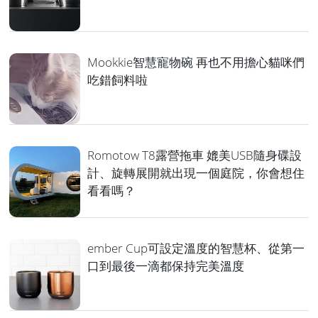
Mookkie智慧寵物碗 再也不用擔心貓咪們
吃錯飼料啦
Romotow T8露營拖車 媲美USB隨身碟設
計、旋轉展開就出現一個庭院，你會想住
看看嗎？
ember Cup可設定溫度的智慧杯、從第一
口到最後一滴都保持完美溫度