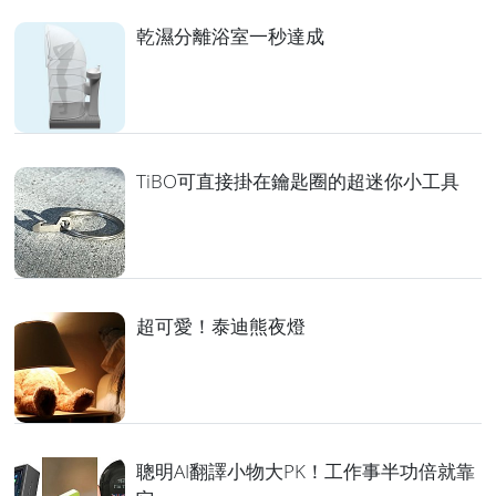
乾濕分離浴室一秒達成
TiBO可直接掛在鑰匙圈的超迷你小工具
超可愛！泰迪熊夜燈
聰明AI翻譯小物大PK！工作事半功倍就靠