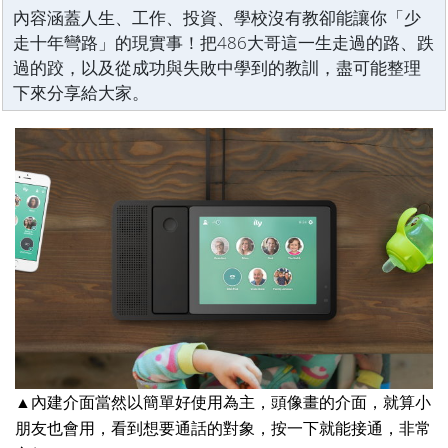
內容涵蓋人生、工作、投資、學校沒有教卻能讓你「少
走十年彎路」的現實事！把486大哥這一生走過的路、跌
過的跤，以及從成功與失敗中學到的教訓，盡可能整理
下來分享給大家。
▲內建介面當然以簡單好使用為主，頭像畫的介面，就算小
朋友也會用，看到想要通話的對象，按一下就能接通，非常