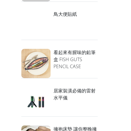
鳥大便貼紙
看起來有腥味的鉛筆
盒 FISH GUTS
PENCIL CASE
居家裝潢必備的雷射
水平儀
擁抱床墊 讓你整晚擁