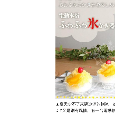
▲夏天少不了來碗冰涼的刨冰，
DIY又是別有風情。有一台電動