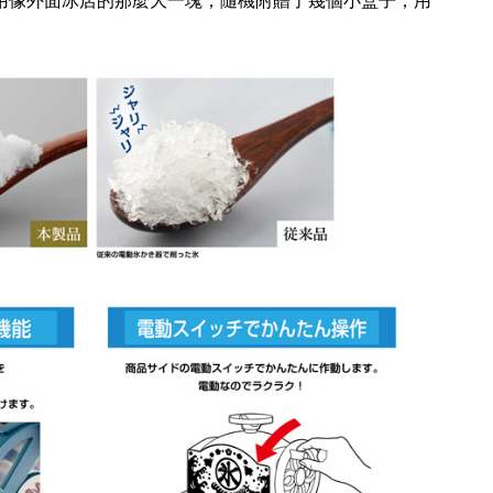
用像外面冰店的那麼大一塊，隨機附贈了幾個小盒子，用