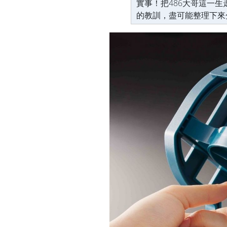
實事！把486大哥這一
的教訓，盡可能整理下來