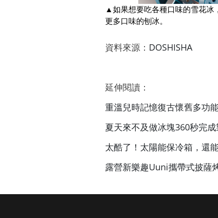
▲如果想要吃各種口味的雪花冰
更多口味的刨冰。
資料來源：
DOSHISHA
延伸閱讀：
重溫兒時記憶復古懷舊多功
夏天來不及做冰塊360秒完成
太酷了！太陽能保冷箱，還
露營新樂趣Uuni攜帶式披薩