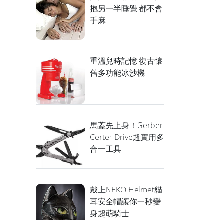
抱另一半睡覺 都不會
手麻
重溫兒時記憶 復古懷
舊多功能冰沙機
馬蓋先上身！Gerber
Certer-Drive超實用多
合一工具
戴上NEKO Helmet貓
耳安全帽讓你一秒變
身超萌騎士