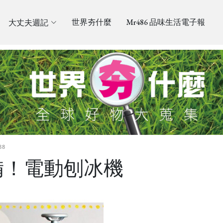
大丈夫週記
世界夯什麼
Mr486 品味生活電子報
88
備！電動刨冰機