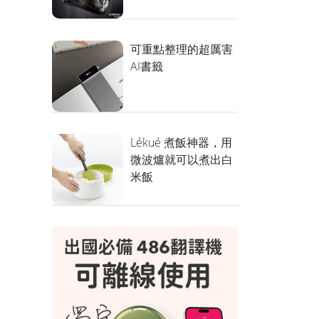
可重點整理的超厲害
AI書籤
Lékué 煮飯神器，用
微波爐就可以煮出白
米飯