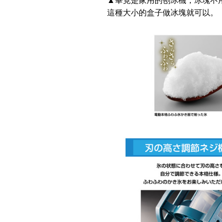
▲畢竟是家用的刨冰機，冰塊不
這種大小的盒子做冰塊就可以。