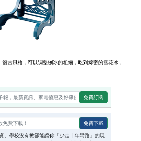
、復古風格，可以調整刨冰的粗細，吃到綿密的雪花冰，
！
免費訂閱
免費下載
資、學校沒有教卻能讓你「少走十年彎路」的現