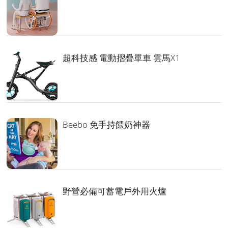
超科技感 電動摺疊單車 雲馬X1
Beebo 免手持餵奶神器
野營必備可蓄電戶外用火爐