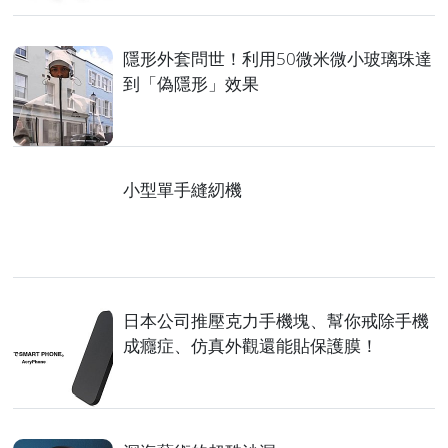
隱形外套問世！利用50微米微小玻璃珠達
到「偽隱形」效果
小型單手縫紉機
日本公司推壓克力手機塊、幫你戒除手機
成癮症、仿真外觀還能貼保護膜！