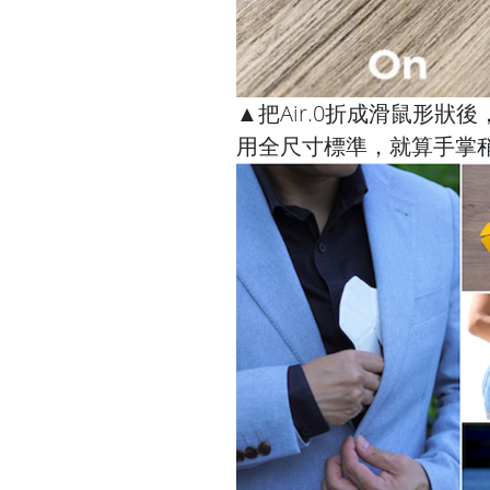
▲把Air.0折成滑鼠形狀
用全尺寸標準，就算手掌