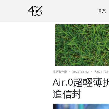
首頁
世界夯什麼
•
2022-12-02
•
人氣 : 123
Air.0超輕
進信封