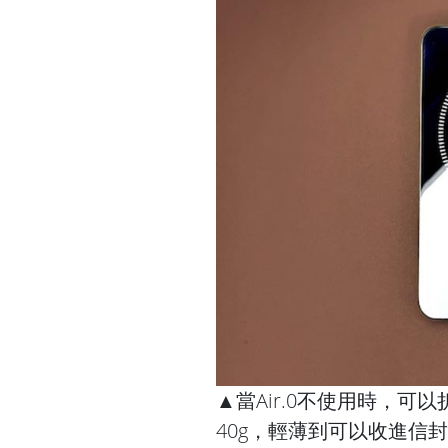
▲當Air.0不使用時，可
40g，輕薄到可以收進信