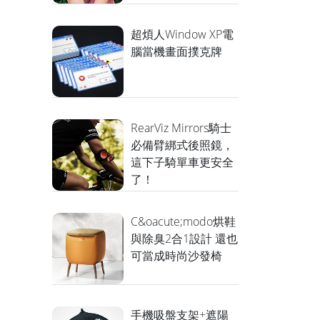
超煩人Window XP電
腦當機畫面撲克牌
RearViz Mirrors騎士
必備臂綁式後照鏡，
這下子騎單車更安全
了！
C&oacute;modo烘鞋
與除臭2合1設計 還也
可當成時尚沙發椅
手機吸盤支架+遮陽