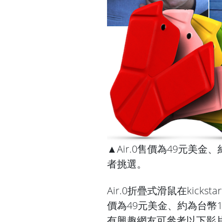
▲Air.0售價為49元美金
者挑選。
Air.0折疊式滑鼠在kick
價為49元美金、約為台幣
有興趣網友可參考以下影