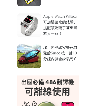
Apple Watch Pillbox
可加裝藥盒的錶帶、
提醒該吃藥了甚至可
救人一命！
瑞士將測試安樂死自
殺艙Sarco 按一鍵10
分鐘內就會缺氧死亡