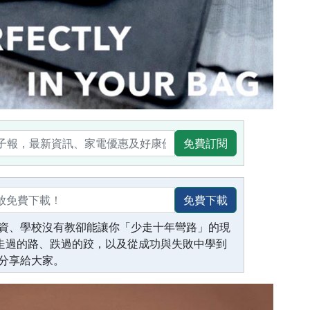
免費訂閱
免費下載
資、學校沒有教卻能讓你「少走十年彎路」的現
生走過的路、跌過的跤，以及從成功與失敗中學到
分享給大家。