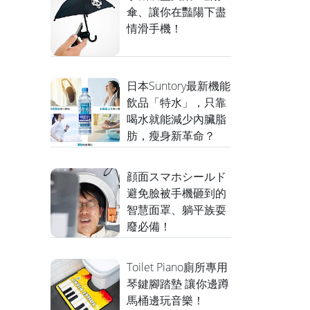
傘、讓你在豔陽下盡
情滑手機！
日本Suntory最新機能
飲品「特水」，只靠
喝水就能減少內臟脂
肪，瘦身新革命？
顔面スマホシールド
避免臉被手機砸到的
智慧面罩、躺平族耍
廢必備！
Toilet Piano廁所專用
琴鍵腳踏墊 讓你邊蹲
馬桶邊玩音樂！