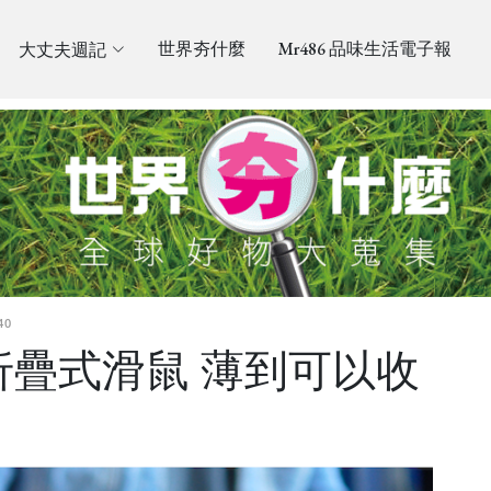
大丈夫週記
世界夯什麼
Mr486 品味生活電子報
40
薄折疊式滑鼠 薄到可以收