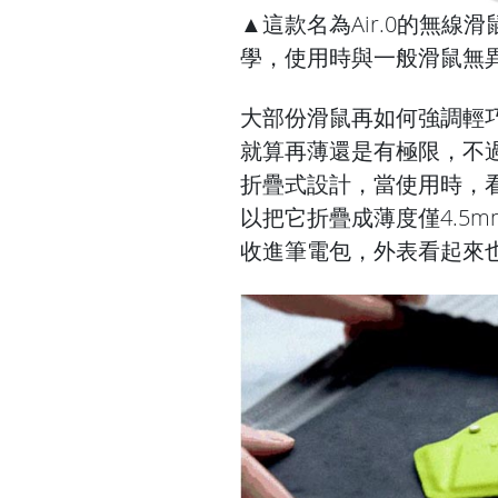
▲這款名為Air.0的無
學，使用時與一般滑鼠無
大部份滑鼠再如何強調輕
就算再薄還是有極限，不過
折疊式設計，當使用時，
以把它折疊成薄度僅4.5
收進筆電包，外表看起來