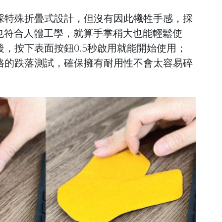
.0採特殊折疊式設計，但沒有因此犧牲手感，採
也符合人體工學，就算手掌稍大也能輕鬆使
狀後，按下表面按鈕0.5秒啟用就能開始使用；
過嚴格的跌落測試，確保擁有耐用性不會太容易碎