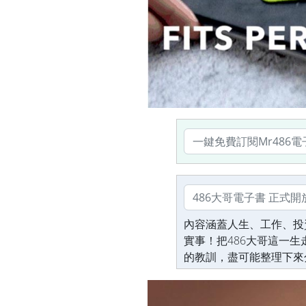
內容涵蓋人生、工作、投
實事！把486大哥這一
的教訓，盡可能整理下來