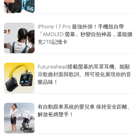
iPhone 17 Pro 最強外掛！手機殼自帶
「AMOLED 螢幕」秒變自拍神器，還能擴
充2TB記憶卡
Futureahead搭載螢幕的耳罩耳機、能顯
示歌曲封面與歌詞、用可視化展現你的音
樂品味！
有自動跟車系統的嬰兒車 保持安全距離、
解放爸媽雙手！