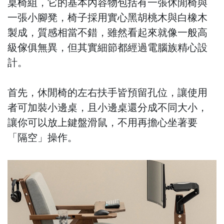
桌椅組，它的基本內容物包括有一張休閒椅與
一張小腳凳，椅子採用實心黑胡桃木與白橡木
製成，質感相當不錯，雖然看起來就像一般高
級傢俱無異，但其實細節都經過電腦族精心設
計。
首先，休閒椅的左右扶手皆預留孔位，讓使用
者可加裝小邊桌，且小邊桌還分成不同大小，
讓你可以放上鍵盤滑鼠，不用再擔心坐著要
「隔空」操作。