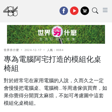
世界夯什麼
•
2024-12-17
•
人氣 : 8084
專為電腦阿宅打造的模組化桌
椅組
對於經常宅在家用電腦的人說，久而久之一定
會慢慢把電腦桌、電腦椅…等周邊傢俱買齊，如
果你覺得分開買太麻煩，不如可考慮圖中這套
模組化桌椅組。