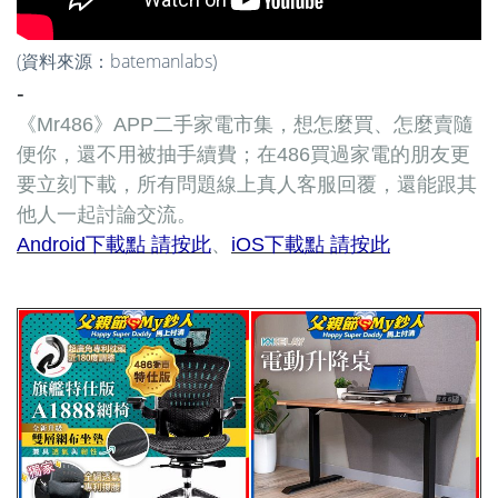
(
資料來源：
batemanlabs
)
-
《Mr486》APP二手家電市集，想怎麼買、怎麼賣隨
便你，還不用被抽手續費；在486買過家電的朋友更
要立刻下載，所有問題線上真人客服回覆，還能跟其
他人一起討論交流。
Android下載點 請按此
、
iOS下載點 請按此