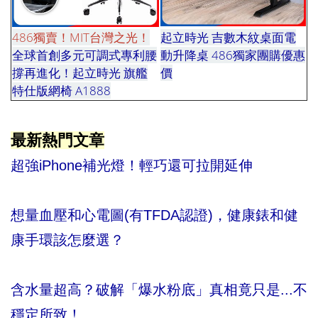
486獨賣！MIT台灣之光！
起立時光 吉數木紋桌面電
全球首創多元可調式專利腰
動升降桌 486獨家團購優惠
撐再進化！起立時光 旗艦
價
蕙蕙蕙蕙蕙蕙蕙蕙蕙蕙蕙
特仕版網椅 A1888
蕙蕙蕙蕙a1777
最新熱門文章
超強iPhone補光燈！輕巧還可拉開延伸
想量血壓和心電圖(有TFDA認證)，健康錶和健
康手環該怎麼選？
含水量超高？破解「爆水粉底」真相竟只是...不
穩定所致！