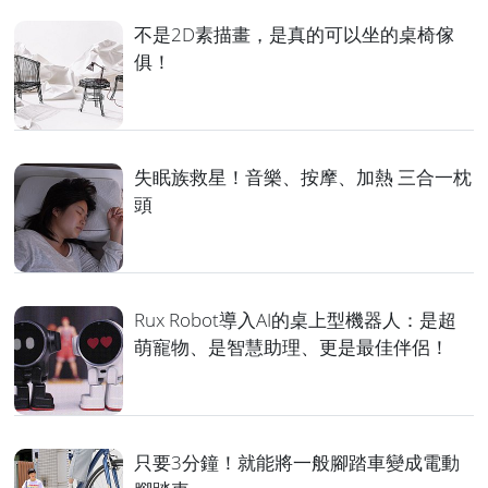
不是2D素描畫，是真的可以坐的桌椅傢
俱！
失眠族救星！音樂、按摩、加熱 三合一枕
頭
Rux Robot導入AI的桌上型機器人：是超
萌寵物、是智慧助理、更是最佳伴侶！
只要3分鐘！就能將一般腳踏車變成電動