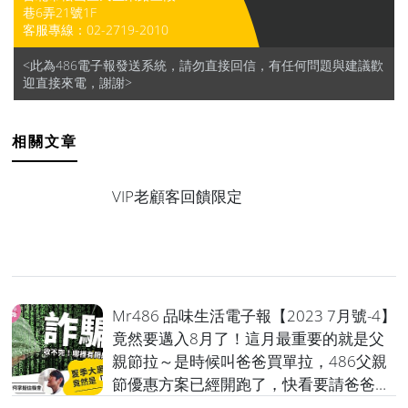
巷6弄21號1F
客服專線：
02-2719-2010
<此為486電子報發送系統，請勿直接回信，有任何問題與建議歡
迎直接來電，謝謝>
相關文章
VIP老顧客回饋限定
Mr486 品味生活電子報【2023 7月號-4】
竟然要邁入8月了！這月最重要的就是父
親節拉～是時候叫爸爸買單拉，486父親
節優惠方案已經開跑了，快看要請爸爸買
什麼給妳，趁優惠幫他省點錢喔