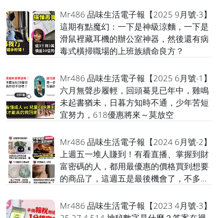
Mr486 品味生活電子報【2025 9月號-3】
這期有點魔幻：一下是神級涼麵，一下是
滑鼠裡藏耳機的辦公室神器，然後還有病
毒式橫掃職場的上班族續命良方？
Mr486 品味生活電子報【2025 6月號-1】
六月無聲步履輕，回頭驀見已年中，雞鳴
未起書猶未，日暮方知時不通，少年苦短
宜努力，618優惠將來～莫放空
Mr486 品味生活電子報【2024 6月號-2】
上週五一堆人賺到！有看直播、掌握到財
富密碼的人，都用最優惠的價格買到想要
的商品了，這週五是最後機會了，不多說
了～請把握
Mr486 品味生活電子報【2023 4月號-3】
25 27 4 514 神秘數字是什麼？答案在裡