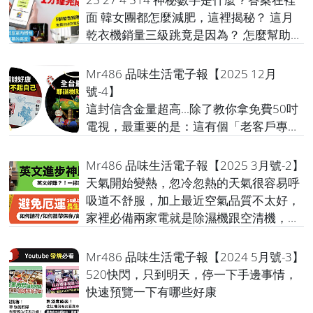
面 韓女團都怎麼減肥，這裡揭秘？ 這月
乾衣機銷量三級跳竟是因為？ 怎麼幫助深
陷憂鬱症的親友？ 請楊仲豪醫師來解答
Mr486 品味生活電子報【2025 12月
號-4】
這封信含金量超高...除了教你拿免費50吋
電視，最重要的是：這有個「老客戶專
屬」的年終大禮，請低調查收
Mr486 品味生活電子報【2025 3月號-2】
天氣開始變熱，忽冷忽熱的天氣很容易呼
吸道不舒服，加上最近空氣品質不太好，
家裡必備兩家電就是除濕機跟空清機，趁
現在有優惠準備起來
Mr486 品味生活電子報【2024 5月號-3】
520快閃，只到明天，停一下手邊事情，
快速預覽一下有哪些好康