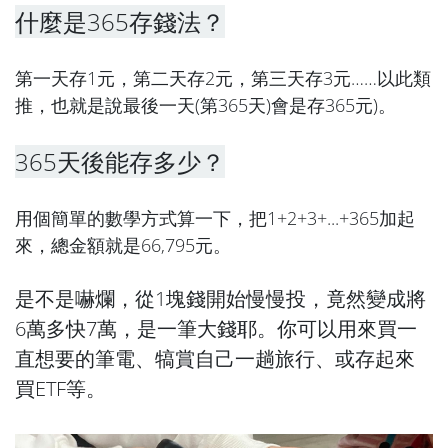
什麼是365存錢法？
第一天存1元，第二天存2元，第三天存3元……以此類
推，也就是說最後一天(第365天)會是存365元)。
365天後能存多少？
用個簡單的數學方式算一下，把1+2+3+...+365加起
來，總金額就是66,795元。
是不是嚇爛，從1塊錢開始慢慢投，竟然變成將
6萬多快7萬，是一筆大錢耶。你可以用來買一
直想要的筆電、犒賞自己一趟旅行、或存起來
買ETF等。