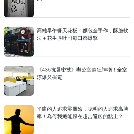
高雄早午餐天花板！麵包全手作，酥脆軟
法＋花生厚吐司每口都爆擊
《486抗暑密技》辦公室超狂神物！全室
涼爆又省電
平庸的人追求零風險，聰明的人追求高勝
率！為何我總能踩在趨吉避凶的點上？