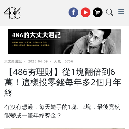
大丈夫週記
•
2025-04-09
•
人氣 : 5756
【486夯理財】從1塊翻倍到6
萬！這樣投零錢每年多2個月年
終
有沒有想過，每天隨手的1塊、2塊，最後竟然
能變成一筆年終獎金？