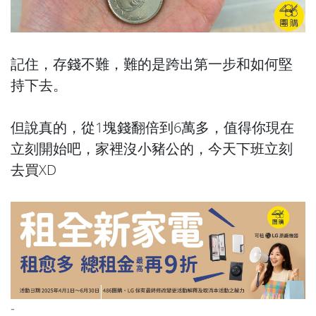
記住，存錢不難，難的是跨出第一步和如何堅
持下去。
但說真的，從1塊錢翻倍到6萬多，值得你現在
立刻開始吧，家裡沒小豬公的，今天下班立刻
去買XD
-