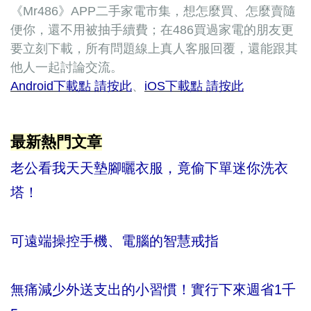
《Mr486》APP二手家電市集，想怎麼買、怎麼賣隨
便你，還不用被抽手續費；在486買過家電的朋友更
要立刻下載，所有問題線上真人客服回覆，還能跟其
他人一起討論交流。
Android下載點 請按此
、
iOS下載點 請按此
最新熱門文章
老公看我天天墊腳曬衣服，竟偷下單迷你洗衣
塔！
可遠端操控手機、電腦的智慧戒指
無痛減少外送支出的小習慣！實行下來週省1千