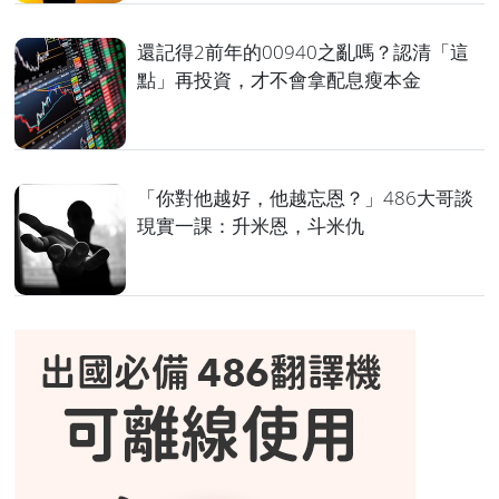
還記得2前年的00940之亂嗎？認清「這
點」再投資，才不會拿配息瘦本金
「你對他越好，他越忘恩？」486大哥談
現實一課：升米恩，斗米仇