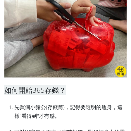
如何開始365存錢？
先買個小豬公(存錢筒)，記得要透明的瓶身，這
樣"看得到"才有感。