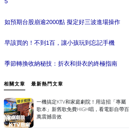
5
如預期台股崩逾2000點 擬定好三波進場操作
早該買的！不到1百，讓小孩玩到忘記手機
季節轉換收納秘技：折衣和掛衣的終極指南
相關文章
最新熱門文章
一機搞定KTV和家庭劇院！用這招「專屬
歌本」新舊歌免費HIGH唱，看電影自帶百
萬震撼音效