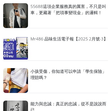
55688這項企業服務真的厲害，不只是叫
車，更藏著「把瑣事變現金」的邏輯！
Mr486 品味生活電子報【2025 2月號-3】
小孩受傷，你知道可以申請「學生保險」
理賠嗎？
能力與忠誠：真正的忠誠，從不是說說而
已