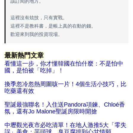
該訂閱的地方。
這裡沒有炫技，只有實戰。
這裡不是教科書，是帳上真的在動的錢。
歡迎來到我的投資現場。
最新熱門文章
看懂這一步，你才懂韓國在怕什麼：不是怕中
國，是怕被「吃掉」！
換季忽冷忽熱周圍咳一片！4個生活小技巧，比
吃藥還有效
聖誕最強聯名！入住送Pandora項鍊、Chloé香
氛，還有Jo Malone聖誕房限時開搶
中壢觀光夜市必吃清單！在地人激推5大「零失
誤」美食：芋頭球、臭豆腐排到心甘情願