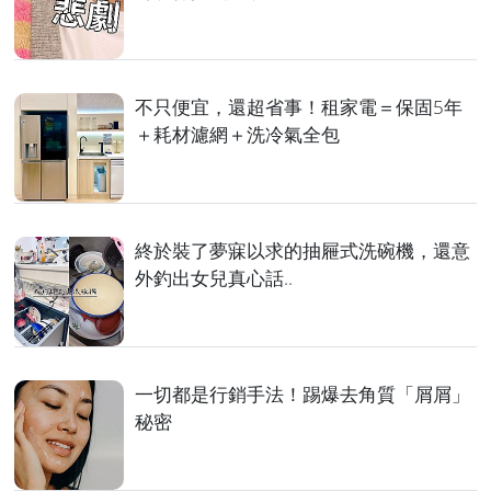
不只便宜，還超省事！租家電＝保固5年
＋耗材濾網＋洗冷氣全包
終於裝了夢寐以求的抽屜式洗碗機，還意
外釣出女兒真心話..
一切都是行銷手法！踢爆去角質「屑屑」
秘密