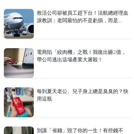
救活公司卻被員工趕下台！法航總經理血
淚教訓：老闆最怕的不是虧損，而是…
電商陷「絞肉機」之戰！我復出砸2億，
帶公司逃出這場產業大屠殺！
每到夏天老公、兒子身上總是臭臭的？快
用這瓶
別讓「省錢」毀了你的一生！有些錢不