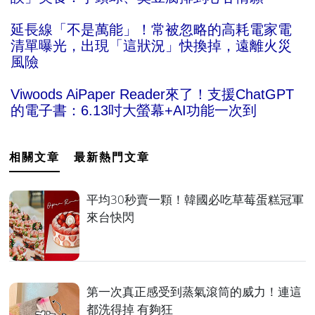
延長線「不是萬能」！常被忽略的高耗電家電
清單曝光，出現「這狀況」快換掉，遠離火災
風險
Viwoods AiPaper Reader來了！支援ChatGPT
的電子書：6.13吋大螢幕+AI功能一次到
相關文章
最新熱門文章
平均30秒賣一顆！韓國必吃草莓蛋糕冠軍
來台快閃
第一次真正感受到蒸氣滾筒的威力！連這
都洗得掉 有夠狂