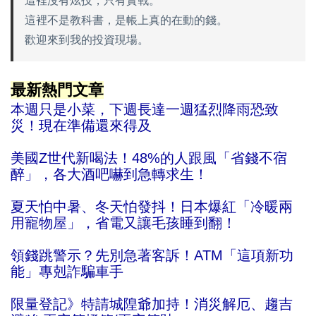
這裡沒有炫技，只有實戰。
這裡不是教科書，是帳上真的在動的錢。
歡迎來到我的投資現場。
最新熱門文章
本週只是小菜，下週長達一週猛烈降雨恐致
災！現在準備還來得及
美國Z世代新喝法！48%的人跟風「省錢不宿
醉」，各大酒吧嚇到急轉求生！
夏天怕中暑、冬天怕發抖！日本爆紅「冷暖兩
用寵物屋」，省電又讓毛孩睡到翻！
領錢跳警示？先別急著客訴！ATM「這項新功
能」專剋詐騙車手
限量登記》特請城隍爺加持！消災解厄、趨吉