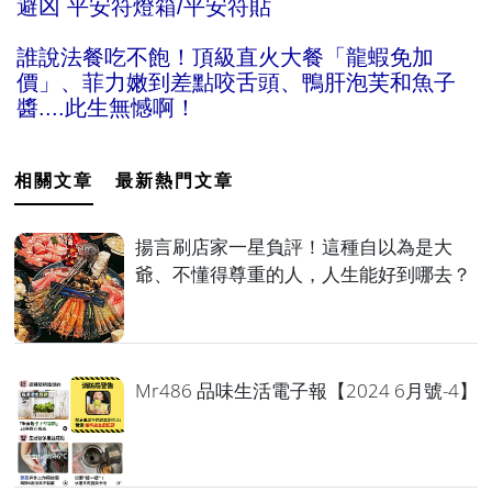
避凶 平安符燈箱/平安符貼
誰說法餐吃不飽！頂級直火大餐「龍蝦免加
價」、菲力嫩到差點咬舌頭、鴨肝泡芙和魚子
醬....此生無憾啊！
相關文章
最新熱門文章
揚言刷店家一星負評！這種自以為是大
爺、不懂得尊重的人，人生能好到哪去？
Mr486 品味生活電子報【2024 6月號-4】