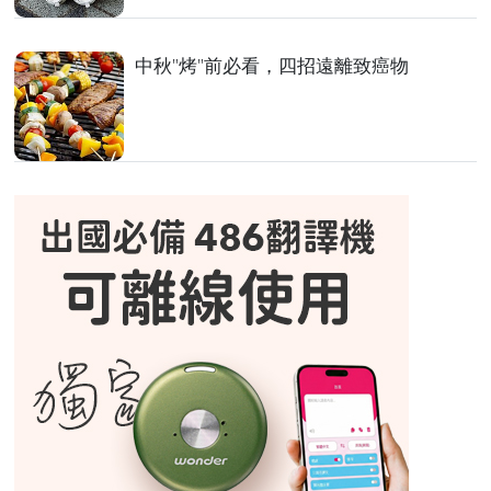
中秋"烤"前必看，四招遠離致癌物