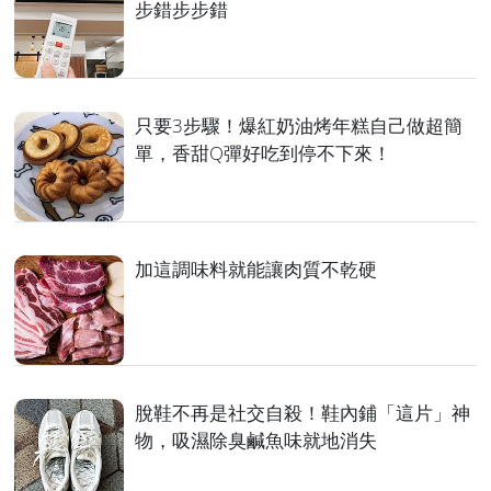
步錯步步錯
只要3步驟！爆紅奶油烤年糕自己做超簡
單，香甜Q彈好吃到停不下來！
加這調味料就能讓肉質不乾硬
脫鞋不再是社交自殺！鞋內鋪「這片」神
物，吸濕除臭鹹魚味就地消失