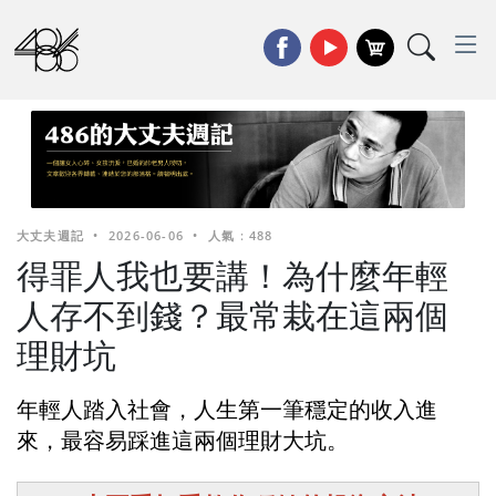
大丈夫週記
•
2026-06-06
•
人氣 : 488
得罪人我也要講！為什麼年輕
人存不到錢？最常栽在這兩個
理財坑
年輕人踏入社會，人生第一筆穩定的收入進
來，最容易踩進這兩個理財大坑。