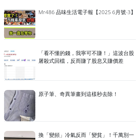
Mr486 品味生活電子報【2025 6月號-3】
「看不懂的錢，我寧可不賺！」這波台股
屠殺式回檔，反而賺了股息又賺價差
原子筆、奇異筆畫到這樣秒去除！
換「變頻」冷氣反而「變貧」！千萬別一