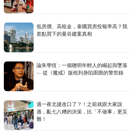
低房價、高租金，泰國買房投報率高？我
差點買下的曼谷建案真相
論朱學恆：一個聰明年輕人的崛起與墜落
— 從《魔戒》版稅到身陷囹圄的警世錄
過一夜北捷改口了？！之前就跟大家說
過，亂七八糟的決策，比「不做事」更災
難！