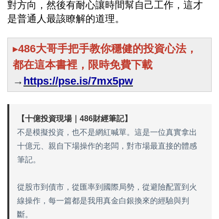
對方向，然後有耐心讓時間幫自己工作，這才
是普通人最該瞭解的道理。
▸
486大哥手把手教你穩健的投資心法，
都在這本書裡，限時免費下載
→
https://pse.is/7mx5pw
【十億投資現場｜486財經筆記】
不是模擬投資，也不是網紅喊單。這是一位真實拿出
十億元、親自下場操作的老闆，對市場最直接的體感
筆記。
從股市到債市，從匯率到國際局勢，從避險配置到火
線操作，每一篇都是我用真金白銀換來的經驗與判
斷。