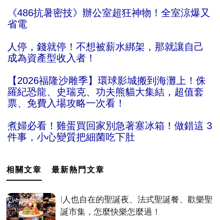
《486抗暑密技》辦公室超狂神物！全室涼爆又
省電
人停，錢就停！不想被薪水綁架，那就讓自己
成為資產型收入者！
【2026福隆沙雕季】環球影城搬到海灘上！侏
羅紀恐龍、史瑞克、功夫熊貓大集結，超值套
票、免費入場攻略一次看！
煮婦必看！雞蛋買回家別急著塞冰箱！做錯這 3
件事，小心變質把細菌吃下肚
相關文章
最新熱門文章
I人也自在的聖誕夜、法式聖誕餐、歡樂聖
誕市集，怎麼快樂怎麼過！