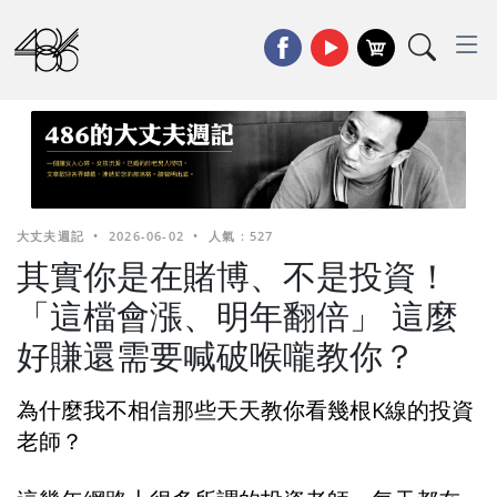
大丈夫週記
•
2026-06-02
•
人氣 : 527
其實你是在賭博、不是投資！
「這檔會漲、明年翻倍」 這麼
好賺還需要喊破喉嚨教你？
為什麼我不相信那些天天教你看幾根K線的投資
老師？