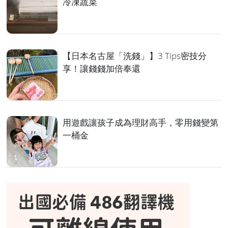
冷凍蔬菜
【日本名古屋「洗錢」】3 Tips密技分
享！讓錢錢加倍奉還
用遊戲讓孩子成為理財高手，零用錢變第
一桶金