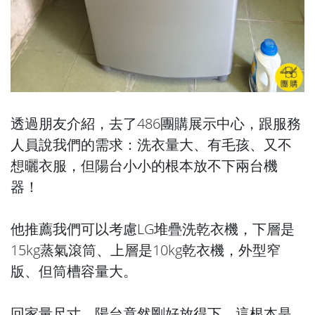
透過朋友介紹，去了486團購展示中心，跟服務
人員說我們的需求：洗衣量大、有毛孩、又不
想曬衣服，但陽台小小的根本放不下兩台機
器！
他推薦我們可以考慮LG堆疊洗乾衣機，下層是
15kg蒸氣滾筒、上層是10kg乾衣機，外型窄
版、但筒槽容量大。
回家量尺寸，陽台竟然剛好放得下，這根本是