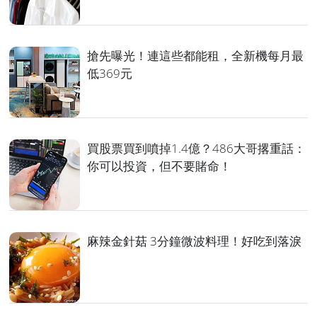
搶先曝光！連這些都能租，全新機每月最
低369元
買股票買到噴掉1.4億？486大哥撂重話：
你可以投資，但不要賭命！
麻辣金針菇 3分鐘微波料理！好吃到落淚