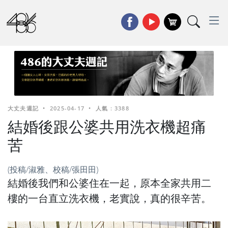
大丈夫週記
•
2025-04-17
•
人氣 : 3388
結婚後跟公婆共用洗衣機超痛
苦
(投稿/淑雅、校稿/張田田)
結婚後我們和公婆住在一起，原本全家共用二
樓的一台直立洗衣機，老實說，真的很辛苦。